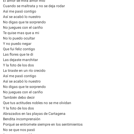
El amor se mira amor mío
Cuando se maltrata y no se deja rodar
Así me pasó contigo
Así se acabó lo nuestro
No digas que te sorprendo
No juegues con el cariño
Te quise mas que a mi
No lo puedo ocultar
Y no puedo negar
Que fui feliz contigo
Las flores que te di
Las dejaste marchitar
Y la foto de los dos
La tiraste en un río crecido
Así me pasó contigo
Así se acabó lo nuestro
No digas que te sorprendo
No juegues con el cariño
También debo decir
Que tus actitudes nobles no se me olvidan
Y la foto de los dos
Abrazados en las playas de Cartagena
Bendita incomprensión
Porqué se entromete siempre en los sentimientos
No se que nos pasó