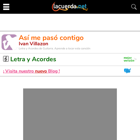
Así me pasó contigo
Ivan Villazon
Letra y Acordes de Guitarra. Aprende a tocar esta canción
Letra y Acordes
¡ Visita nuestro
nuevo
Blog !