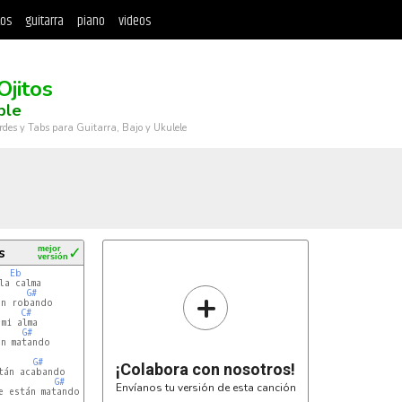
tos
guitarra
piano
videos
Ojitos
ble
rdes y Tabs para Guitarra, Bajo y Ukulele
s
mejor
✓
versión
Eb
a calma

+
G#
n robando

C#
mi alma

G#
n matando

G#
¡Colabora con nosotros!
tán acabando

G#
Envíanos tu versión de esta canción
 están matando
