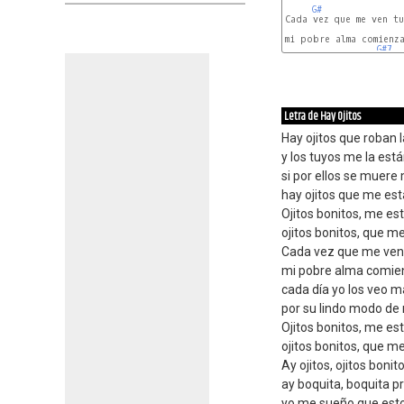
G#
Cada vez que me ven tu
mi pobre alma comienza
G#7
Letra de Hay Ojitos
Hay ojitos que roban 
y los tuyos me la est
si por ellos se muere
hay ojitos que me e
Ojitos bonitos, me e
ojitos bonitos, que 
Cada vez que me ven 
mi pobre alma comien
cada día yo los veo m
por su lindo modo de 
Ojitos bonitos, me e
ojitos bonitos, que 
Ay ojitos, ojitos bonit
ay boquita, boquita p
yo me sueño que esto