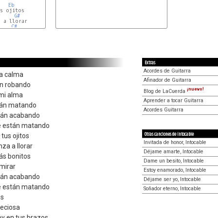
Eb
s ojitos

G#
 a llorar

C#
Extras
Acordes de Guitarra
la calma
Afinador de Guitarra
án robando
¡nuevo!
Blog de LaCuerda
 mi alma
Aprender a tocar Guitarra
stán matando
Acordes Guitarra
stán acabando
me están matando
Otras canciones de Intocable
tus ojitos
Invitada de honor, Intocable
za a llorar
Déjame amarte, Intocable
ás bonitos
Dame un besito, Intocable
mirar
Estoy enamorado, Intocable
stán acabando
Déjame ser yo, Intocable
me están matando
Soñador eterno, Intocable
os
reciosa
y en tus brazos