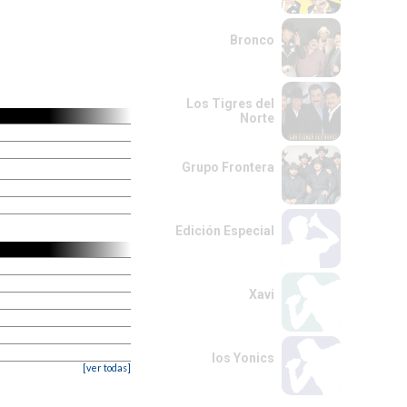
Bronco
Los Tigres del
Norte
Grupo Frontera
Edición Especial
Xavi
los Yonics
[ver todas]