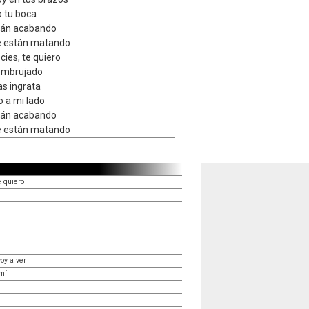
 tu boca
stán acabando
me están matando
ies, te quiero
 embrujado
as ingrata
 a mi lado
stán acabando
me están matando
e quiero
oy a ver
 mí