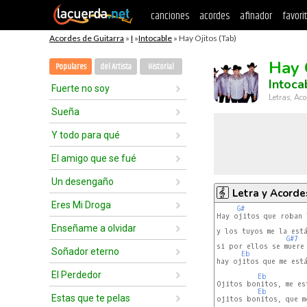
canciones
acordes
afinador
favori
Acordes de Guitarra
»
I
»
Intocable
» Hay Ojitos (Tab)
Hay 
Populares
del Artista
Historial
Intoca
Fuerte no soy
Letras, Aco
Sueña
Y todo para qué
El amigo que se fué
Un desengaño
Letra y Acorde
Eres Mi Droga
G#
Hay ojitos que roban l
Enseñame a olvidar
y los tuyos me la está
G#7
si por ellos se muere 
Soñador eterno
Eb
hay ojitos que me está
El Perdedor
Eb
Ojitos bonitos, me es
Eb
Estas que te pelas
ojitos bonitos, que me