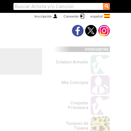
⚲
Inscripción
Conexión
Artistas Sugeridos
Eslabon Armado
Alta Consigna
Conjunto
Primavera
Tucanes de
Tijuana