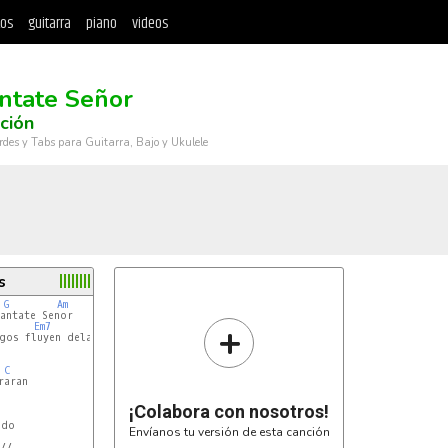
tos
guitarra
piano
videos
ntate Señor
ación
rdes y Tabs para Guitarra, Bajo y Ukulele
s
G
Am
antate Senor

+
Em7
gos fluyen delante de ti//

C
aran

¡Colabora con nosotros!
do

Envíanos tu versión de esta canción
/
