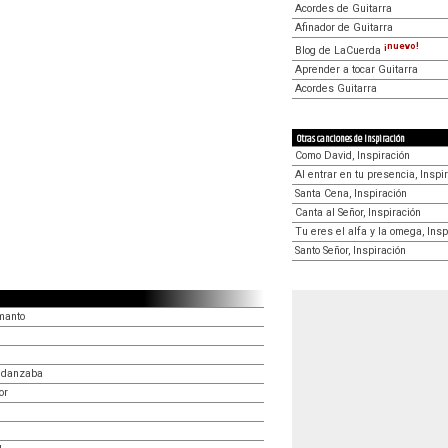
Acordes de Guitarra
Afinador de Guitarra
¡nuevo!
Blog de LaCuerda
Aprender a tocar Guitarra
Acordes Guitarra
Otras canciones de Inspiración
Como David, Inspiración
Al entrar en tu presencia, Inspi
Santa Cena, Inspiración
Canta al Señor, Inspiración
Tu eres el alfa y la omega, Insp
Santo Señor, Inspiración
manto
d danzaba
or