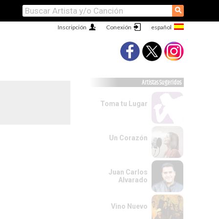
⚲
Inscripción
Conexión
Artistas Sugeridos
Toma tu Lugar
Un Corazón
Juan Carlos
Alvarado
Vino Nuevo