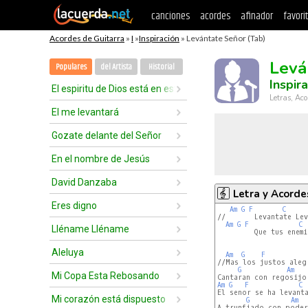
canciones
acordes
afinador
favori
Acordes de Guitarra
»
I
»
Inspiración
» Levántate Señor (Tab)
Levá
Populares
del Artista
Historial
Inspir
El espiritu de Dios está en este lugar
Letras, Aco
El me levantará
Gozate delante del Señor
En el nombre de Jesús
David Danzaba
Letra y Acorde
Eres digno
Am
G
F
C
//       Levantate Lev
Am
G
F
C
Lléname Lléname
         Que tus enemi
Aleluya
Am
G
F
//Mas los justos alegr
G
Am
Mi Copa Esta Rebosando
Am
G
F
C
El senor se ha levanta
Mi corazón está dispuesto
G
Am
A trunfiado con poder/