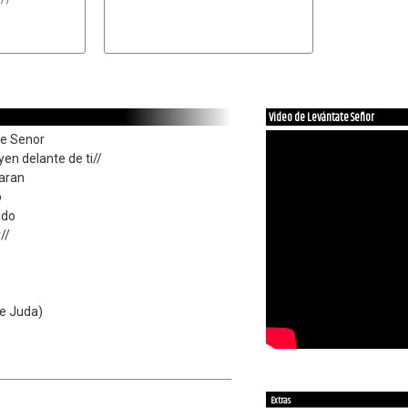
Video de Levántate Señor
te Senor
en delante de ti//
raran
o
ado
//
e Juda)
Extras