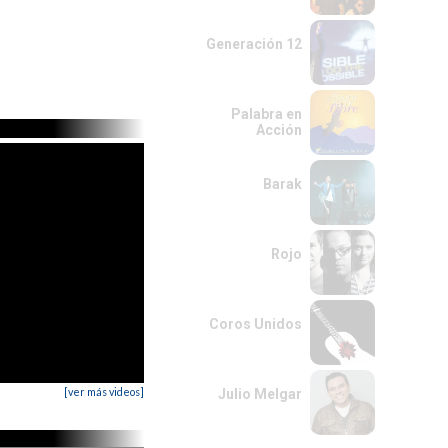
Generación 12
Palabra en
Acción
Barak
Rojo
Coros Unidos
[ver más videos]
Julio Melgar