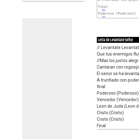
final:

Am
Poderoso (Poderoso)

Am
Letra de Levántate Señor
// Levantate Levanta
Que tus enemigos fluy
//Mas los justos aleg
Cantaran con regosij
El senor se ha levant
A trunfiado con poder
final:
Poderoso (Poderoso)
Vencedor (Vencedor)
Leon de Juda (Leon d
Cristo (Cristo)
Cristo (Cristo)
Final