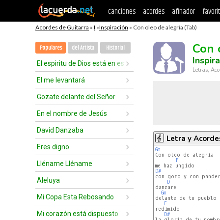
canciones
acordes
afinador
favori
Acordes de Guitarra
»
I
»
Inspiración
» Con oleo de alegría (Tab)
Con 
Populares
del Artista
Historial
Inspir
El espiritu de Dios está en este lugar
Letras, Aco
El me levantará
Gozate delante del Señor
En el nombre de Jesús
David Danzaba
Letra y Acorde
Eres digno
Gm
F
Lléname Lléname
D#
Aleluya
D
danzare

Gm
Mi Copa Esta Rebosando
delante de tu pueblo

F
redimido

Mi corazón está dispuesto
D#
la gloria de tu nombre