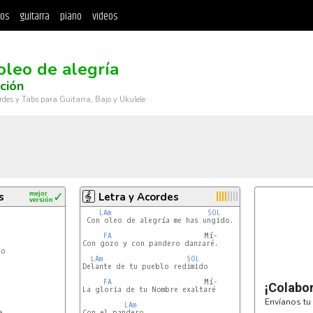
tos
guitarra
piano
videos
oleo de alegría
ación
rdes y Tabs para Guitarra, Bajo y Ukulele
s
mejor
✓
Letra y Acordes
versión
LAm
SOL
 Con oleo de alegría me has ungido.

FA
                      Mí-

Con gozo y con pandero danzaré.

LAm
SOL
Delante de tu pueblo redimido

FA
                      Mí-

¡Colabo
La gloria de tu Nombre exaltaré

Envíanos tu 
LAm


Con el pandero.
