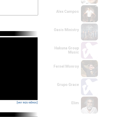
Alex Campos
Oasis Ministry
Hakuna Group
Music
Fernel Monroy
Grupo Grace
[ver más videos]
Elim