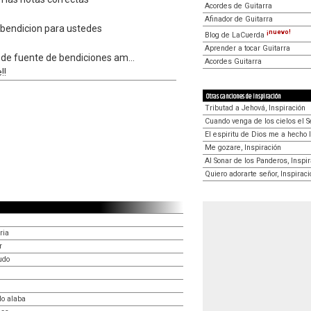
Acordes de Guitarra
Afinador de Guitarra
 bendicion para ustedes
¡nuevo!
Blog de LaCuerda
Aprender a tocar Guitarra
de fuente de bendiciones am...
Acordes Guitarra
!!
Otras canciones de Inspiración
Tributad a Jehová, Inspiración
Cuando venga de los cielos el Se
El espiritu de Dios me a hecho l
Me gozare, Inspiración
Al Sonar de los Panderos, Inspi
Quiero adorarte señor, Inspiraci
ria
r
udo
lo alaba