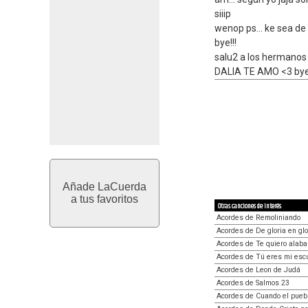
siiip
wenop ps... ke sea de
bye!!!
salu2 a los hermanos 
DALIA TE AMO <3 bye
Añade LaCuerda
a tus favoritos
Otras canciones de interés
Acordes de Remoliniando
Acordes de De gloria en glo
Acordes de Te quiero alaba
Acordes de Tú eres mi esc
Acordes de Leon de Judá
Acordes de Salmos 23
Acordes de Cuando el pueb