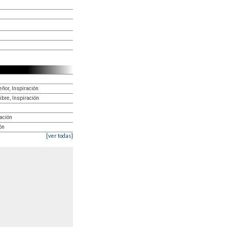
ñor, Inspiración
ibre, Inspiración
ración
ón
[ver todas]