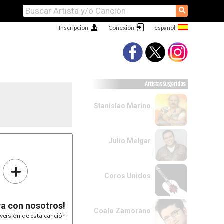
⚲
Inscripción
Conexión
Artistas Sugeridos
Stanislao Marino
Julio Melgar
+
Coros Unidos
ra con nosotros!
Coalo Zamorano
versión de esta canción