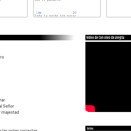
LAm
DO
Toda la noche sin parar,

Video de Con oleo de alegría
ero
e
rar
al Señor
 y majestad
Extras
n las notas correctas