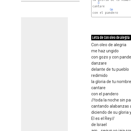
D
cantare

Gm
con el pandero

Gm
Letra de Con oleo de alegría
Con oleo de alegria
me haz ungido
con gozo y con pand
danzare
delante de tu pueblo
redimido
la gloria de tu nombr
cantare
con el pandero
//toda la noche sin pa
cantando alabanzas 
diciendo de su gloria
El es el Rey//
de Israel
am... segun yo jaja so