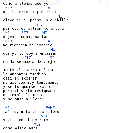
Como pretende que yo

MI7
LA 
que lo crie de potrillo

MI 
clave en su pecho un cuchillo

SI7
por que el patron lo ordeno

MI 
SI7
MI 
dejenlo nomas pastar

MI7
LA 
no rechacen mi consejo

MI 
que yo lo voy a enterrar

SI7
MI 
cundo se muera de viejo

Junto al estero del bajo

lo encontre tendido

casi al expirar

me acerque muy lentamente

y se lo quuise explicar

pero al verlo resignado

me temblo la mano

y me puse a llorar

MIm
FAM#
Ta' muy malo el corralero

SI7
y alla en el potrero

MIm
como viejo esta
