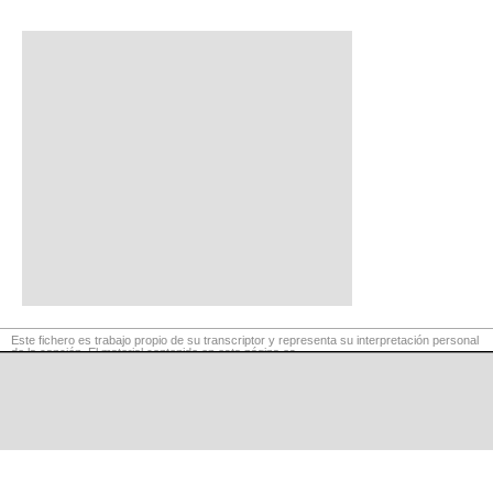
Este fichero es trabajo propio de su transcriptor y representa su interpretación personal
de la canción. El material contenido en esta página es
para exclusivo uso privado, por lo que se prohibe su reproducción o retransmisión, así
como su uso para fines comerciales.
©
LaCuerda
.net
·
·
·
aviso legal
privacidad
contacto