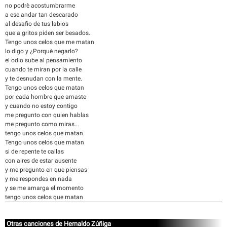
no podrè acostumbrarme
a ese andar tan descarado
al desafìo de tus labios
que a gritos piden ser besados.
Tengo unos celos que me matan
lo digo y ¿Porquè negarlo?
el odio sube al pensamiento
cuando te miran por la calle
y te desnudan con la mente.
Tengo unos celos que matan
por cada hombre que amaste
y cuando no estoy contigo
me pregunto con quien hablas
me pregunto como miras...
tengo unos celos que matan.
Tengo unos celos que matan
si de repente te callas
con aires de estar ausente
y me pregunto en que piensas
y me respondes en nada
y se me amarga el momento
tengo unos celos que matan
Otras canciones de Hernaldo Zúñiga