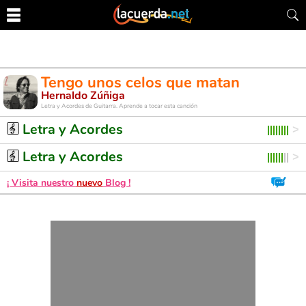
Tengo unos celos que matan
Hernaldo Zúñiga
Letra y Acordes de Guitarra. Aprende a tocar esta canción
Letra y Acordes
Letra y Acordes
¡ Visita nuestro
nuevo
Blog !