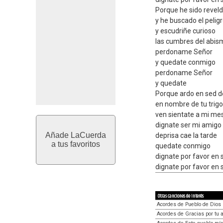
Porque he sido revel
y he buscado el pelig
y escudriñe curioso
las cumbres del abis
perdoname Señor
y quedate conmigo
perdoname Señor
y quedate
Porque ardo en sed de
en nombre de tu trigo
ven sientate a mi me
dignate ser mi amigo
Añade LaCuerda
deprisa cae la tarde
a tus favoritos
quedate conmigo
dignate por favor en 
dignate por favor en 
Otras canciones de interés
Acordes de Pueblo de Dios 
Acordes de Gracias por tu 