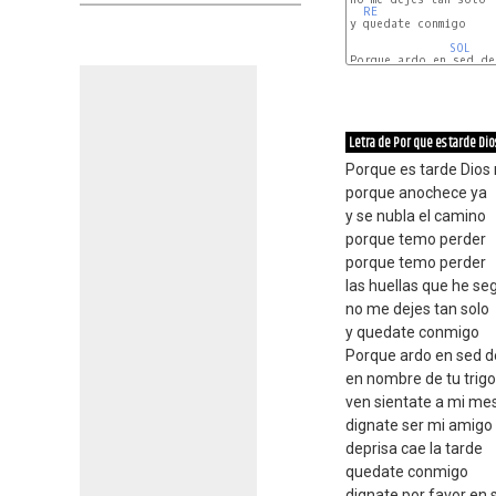
RE
y quedate conmigo

SOL
Porque ardo en sed de 
LAm
RE
Letra de Por que es tarde Di
Porque es tarde Dios
porque anochece ya
y se nubla el camino
porque temo perder
porque temo perder
las huellas que he se
no me dejes tan solo
y quedate conmigo
Porque ardo en sed de
en nombre de tu trigo
ven sientate a mi me
dignate ser mi amigo
deprisa cae la tarde
quedate conmigo
dignate por favor en 