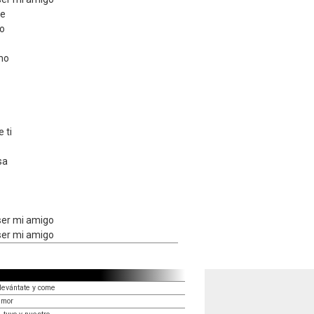
de
ro
mo
 ti
sa
ser mi amigo
ser mi amigo
levántate y come
amor