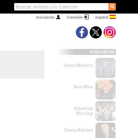
⚲
Inscripción
Conexión
Artistas Sugeridos
Oasis Ministry
New Wine
Elevation
Worship
Danny Berríos