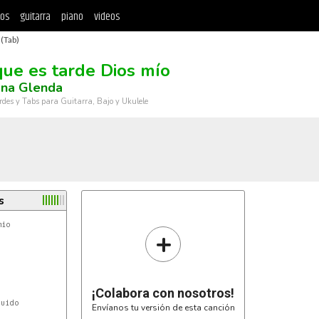
tos
guitarra
piano
videos
 (Tab)
que es tarde Dios mío
na Glenda
rdes y Tabs para Guitarra, Bajo y Ukulele
s
+
¡Colabora con nosotros!
uido

Envíanos tu versión de esta canción