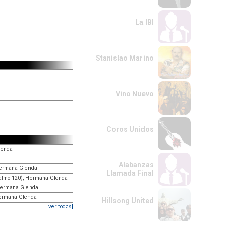
La IBI
Stanislao Marino
Vino Nuevo
Coros Unidos
lenda
a
Alabanzas
 Hermana Glenda
Llamada Final
(salmo 120), Hermana Glenda
 Hermana Glenda
Hermana Glenda
Hillsong United
[ver todas]