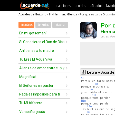
canciones
acordes
afinador
favori
Acordes de Guitarra
»
H
»
Hermana Glenda
» Por que es tarde Dios mío
Por 
Populares
del Artista
Historial
Herma
En mi getsemaní
Letras, Aco
Si Conocieras el Don de Dios
Ahí tienes a tu madre
Tu Eres El Agua Viva
Alianza de amor entre tu y yo
Letra y Acorde
Magníficat
SOL
RE
El Señor es mi pastor
porque anochece ya

LAm
y se nubla el camino

Nada es imposible para tí
SOL
MIm
Tu Mi Alfarero
LAm
las huellas que he seg
Ven señor jesús
DO
no me dejes tan solo
