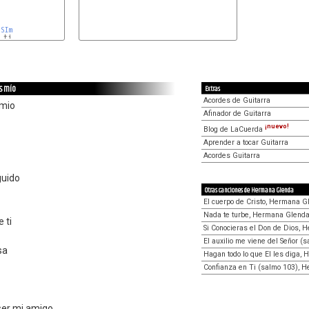
SIm
ti

os mío
Extras
Acordes de Guitarra
 mio
Afinador de Guitarra
¡nuevo!
Blog de LaCuerda
Aprender a tocar Guitarra
Acordes Guitarra
guido
Otras canciones de Hermana Glenda
El cuerpo de Cristo, Hermana G
Nada te turbe, Hermana Glend
 ti
Si Conocieras el Don de Dios,
El auxilio me viene del Señor 
sa
Hagan todo lo que El les diga,
Confianza en Ti (salmo 103), 
ser mi amigo