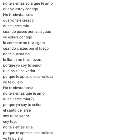
no te sientas sola que te amo
que yo estoy contigo
No te sientas sola
que yo te e creado
que tu eres mia
cuando pases por las aguas
yo estare contigo
la corriente no te alegara
cuando cruzes por el fuego
no te quemaras
la llama no te abrazara
porque yo soy tu señor
tu dios ,tu salvador
porque te aprecio eres valiosa
yo te quiero
No te sientas sola
no te sientas que te amo
que tu eres mia(2)
porque yo soy tu señor
el santo de israel
soy tu salvador
soy tuyo
no te sientas sola
porque te aprecio eres valiosa
yo te quiero