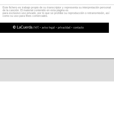
Este fichero es trabajo propio de su transcriptor y representa su interpretación personal
de la canción. El material contenido en esta página es
para exclusivo uso privado, por lo que se prohibe su reproducción o retransmisión, así
como su uso para fines comerciales.
©
LaCuerda
.net
·
·
·
aviso legal
privacidad
contacto