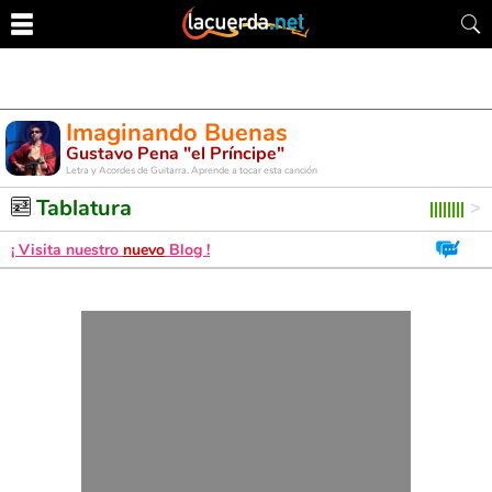
Imaginando Buenas
Gustavo Pena "el Príncipe"
Letra y Acordes de Guitarra. Aprende a tocar esta canción
Tablatura
¡ Visita nuestro
nuevo
Blog !