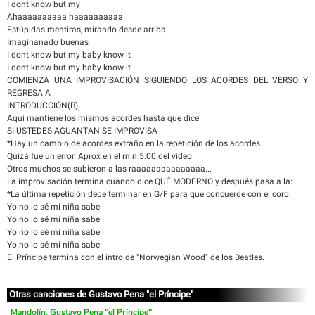
I dont know but my
Ahaaaaaaaaaa haaaaaaaaaa
Estúpidas mentiras, mirando desde arriba
Imaginanado buenas
I dont know but my baby know it
I dont know but my baby know it
COMIENZA UNA IMPROVISACIÓN SIGUIENDO LOS ACORDES DEL VERSO Y
REGRESA A
INTRODUCCIÓN(B)
Aquí mantiene los mismos acordes hasta que dice
SI USTEDES AGUANTAN SE IMPROVISA
*Hay un cambio de acordes extraño en la repetición de los acordes.
Quizá fue un error. Aprox en el min 5:00 del video
Otros muchos se subieron a las raaaaaaaaaaaaaaa...
La improvisación termina cuando dice QUÉ MODERNO y después pasa a la:
*La última repetición debe terminar en G/F para que concuerde con el coro.
Yo no lo sé mi niña sabe
Yo no lo sé mi niña sabe
Yo no lo sé mi niña sabe
Yo no lo sé mi niña sabe
El Príncipe termina con el intro de "Norwegian Wood" de los Beatles.
Otras canciones de Gustavo Pena "el Príncipe"
Mandolín, Gustavo Pena "el Príncipe"