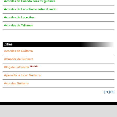
Acordes de Cuando llora mi guitarra
Acordes de Escúchame entre el ruido
Acordes de Lucecitas
Acordes de Talisman
Extras
Acordes de Guitarra
Afinador de Guitarra
¡nuevo!
Blog de LaCuerda
Aprender a tocar Guitarra
Acordes Guitarra
[PT]
[EN]
©
LaCuerda
.net
·
·
·
aviso legal
privacidad
contacto