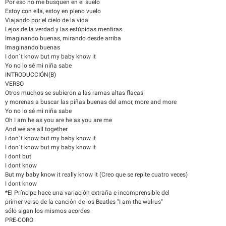
Por eso no me busquen en el suelo
Estoy con ella, estoy en pleno vuelo
Viajando por el cielo de la vida
Lejos de la verdad y las estúpidas mentiras
Imaginando buenas, mirando desde arriba
Imaginando buenas
I don´t know but my baby know it
Yo no lo sé mi niña sabe
INTRODUCCIÓN(B)
VERSO
Otros muchos se subieron a las ramas altas flacas
y morenas a buscar las piñas buenas del amor, more and more
Yo no lo sé mi niña sabe
Oh I am he as you are he as you are me
And we are all together
I don´t know but my baby know it
I don´t know but my baby know it
I dont but
I dont know
But my baby know it really know it (Creo que se repite cuatro veces)
I dont know
*El Príncipe hace una variación extraña e incomprensible del
primer verso de la canción de los Beatles "I am the walrus"
sólo sigan los mismos acordes
PRE-CORO