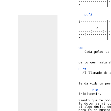
--------------|-
6-------------|-
DO°#
1-------------|-
--------------|-
---------0----|-
------5-----5-|-
---4----------|-
6-------------|-
SOL
DO°#
MIm
iridiscente.

Siento que te pon
tu dolor es mi do
si algo duele, du
pero es de humano 