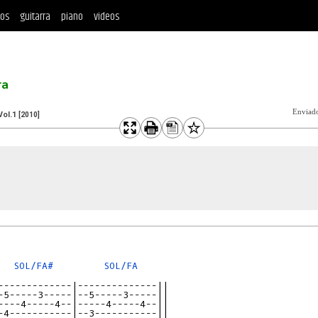
tos
guitarra
piano
videos
ra
Enviad
Vol.1
[2010]
SOL/FA#
SOL/FA
-------------|--------------||
-5-----3-----|--5-----3-----||
----4-----4--|-----4-----4--||
-4-----------|--3-----------||