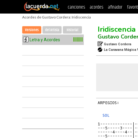
canciones
acordes
afinador
favori
Acordes de Gustavo Cordera: Iridiscencia
Iridiscencia
Versiones
del Artista
Historial
Gustavo Corde
Letra y Acordes
Gustavo Cordera
La Caravana Mágica 
ARPEGIOS:

SOL
1-------------|-
---5-----3----|-
------4----4--|-
---5----------|-