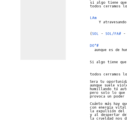
si algo tiene que
todos cerramos lo
LAm
    Y atravesando
(
SOL
 - 
SOL/FA#
 -
DO°#
todos cerramos lo
Sera tu oportunida
aunque suele viole
humillando tú aut
pero solo lo que 
provoca un poder 
Cuánto más hay que
con energía vital,
la expulsión del 
y al despertar de
la crueldad nos d