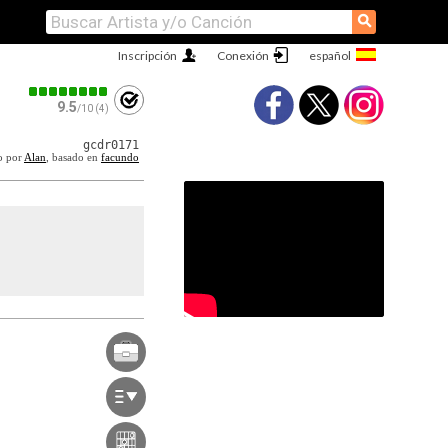
⚲
Inscripción
Conexión
9.5
/10 (4)
gcdr0171
o por
Alan
, basado en
facundo