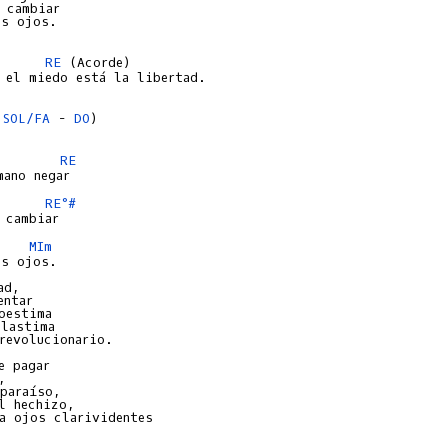
 cambiar

s ojos.

RE
 (Acorde)

 el miedo está la libertad.

 
SOL/FA
 - 
DO
)

RE
RE°#
MIm
s ojos.

d,

ntar

oestima

lastima

revolucionario.

 pagar



paraíso,

l hechizo,

a ojos clarividentes
