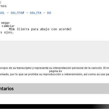
E
SOL
 - 
SOL/FA#
 - 
SOL/FA
 - 
DO
negar

 cambiar

    MIm (Cierra para abajo con acorde)

 propio de su transcriptor y representa su interpretación personal de la canción. El 
página es
privado, por lo que se prohibe su reproducción o retransmisión, así como su uso pa
tarios