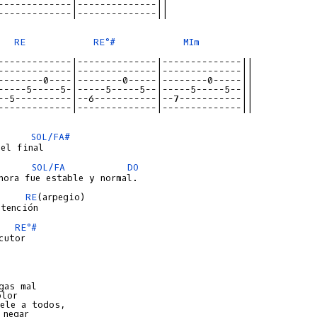
-------------|--------------||
-------------|--------------||
RE
RE°#
MIm
-------------|--------------|--------------||
-------------|--------------|--------------||
--------0----|--------0-----|--------0-----||
-----5-----5-|-----5-----5--|-----5-----5--||
--5----------|--6-----------|--7-----------||
-------------|--------------|--------------||
SOL/FA#
SOL/FA
DO
RE
(arpegio)

RE°#
gas mal

lor

ele a todos,

negar
