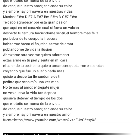
que el otoño se muera de la envidia
de ver que nuestro amor, enciende su calor
y siempre hay primavera en nuestras vidas
Musica: F#m D E7 A F#7 Bm F#m D C#7 F#m
Te debo agradecer por esta gran pasión
que aquí en mi corazón cual si fuera un volcán
despertó tu ternura haciéndome sentir, el hombre mas feliz
por beber de tu cuerpo la frescura
habitarme hasta el fin, rebalsarme de amor
poblandome de vida la ilusión
Abrázame otra vez me quiero adormecer
extasiarme en tu piel y sentir en mi cara
el calor de tu pecho no quiero amanecer, quedarme en soledad
creyendo que fue un sueño nada mas
quisiera despertar llenándome de ti
pedirte que seas mía una vez mas
No temas al amor, entrégate mujer
no ves que va la vida tan deprisa
quisiera detener, el tiempo de los dos
que el otoño se muera de la envidia
de ver que nuestro amor, enciende su calor
y siempre hay primavera en nuestro amor
fuente:https://www.youtube.com/watch?v=qEUvO6zxyX8