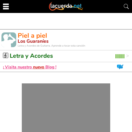
Piel a piel
Los Guaraníes
Letra y Acordes de Guitarra. Aprende a tocar esta canción
Letra y Acordes
¡ Visita nuestro
nuevo
Blog !