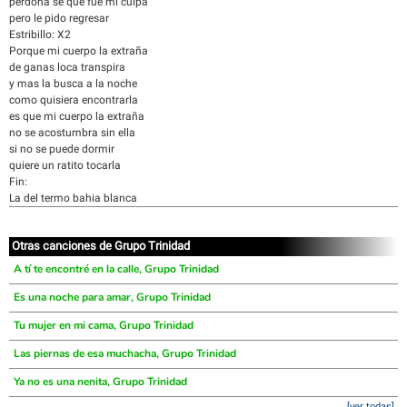
perdona se que fue mi culpa
pero le pido regresar
Estribillo: X2
Porque mi cuerpo la extraña
de ganas loca transpira
y mas la busca a la noche
como quisiera encontrarla
es que mi cuerpo la extraña
no se acostumbra sin ella
si no se puede dormir
quiere un ratito tocarla
Fin:
La del termo bahia blanca
Otras canciones de Grupo Trinidad
A tí te encontré en la calle, Grupo Trinidad
Es una noche para amar, Grupo Trinidad
Tu mujer en mi cama, Grupo Trinidad
Las piernas de esa muchacha, Grupo Trinidad
Ya no es una nenita, Grupo Trinidad
[ver todas]