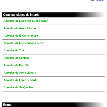
Otras canciones de interés
Acordes de Nada nos puede pasar
Acordes de Amor Eterno
Acordes de El Carretonero
Acordes de Muy cansado estoy
Acordes de Tras
Acordes de Cenizas
Acordes de Por Ella
Acordes de Alma Llanera
Acordes de Espíritu Santo
Acordes de Sé Que No
Extras