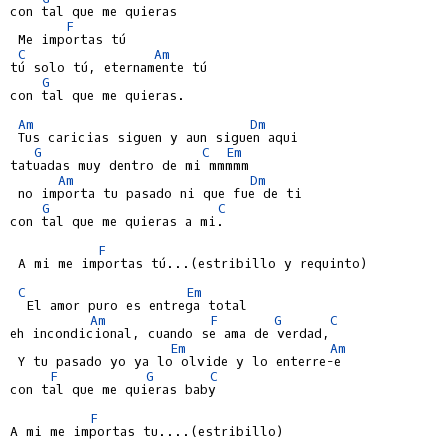
con tal que me quieras

F
 Me importas tú

C
Am
tú solo tú, eternamente tú

G
con tal que me quieras.

Am
Dm
 Tus caricias siguen y aun siguen aqui

G
C
Em
tatuadas muy dentro de mi mmmmm

Am
Dm
 no importa tu pasado ni que fue de ti

G
C
con tal que me quieras a mi.

F
 A mi me importas tú...(estribillo y requinto)

C
Em
  El amor puro es entrega total

Am
F
G
C
eh incondicional, cuando se ama de verdad,

Em
Am
 Y tu pasado yo ya lo olvide y lo enterre-e

F
G
C
con tal que me quieras baby

F
A mi me importas tu....(estribillo)
