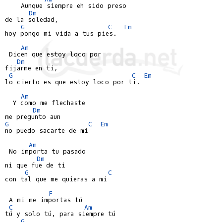
    Aunque siempre eh sido preso

Dm
de la soledad,

G
C
Em
hoy pongo mi vida a tus pies.

Am
 Dicen que estoy loco por

Dm
fijarme en ti,

G
C
Em
lo cierto es que estoy loco por ti.

Am
  Y como me flechaste

Dm
G
C
Em
no puedo sacarte de mi

Am
 No importa tu pasado

Dm
ni que fue de ti

G
C
con tal que me quieras a mi

F
 A mi me importas tú

C
Am
tú y solo tú, para siempre tú

G