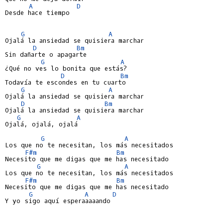
A
D
Desde hace tiempo

G
A
Ojalá la ansiedad se quisiera marchar

D
Bm
Sin dañarte o apagarte

G
A
¿Qué no ves lo bonita que estás?

D
Bm
Todavía te escondes en tu cuarto

G
A
Ojalá la ansiedad se quisiera marchar

D
Bm
Ojalá la ansiedad se quisiera marchar

G
A
Ojalá, ojalá, ojalá

G
A
Los que no te necesitan, los más necesitados

F#m
Bm
Necesito que me digas que me has necesitado

G
A
Los que no te necesitan, los más necesitados

F#m
Bm
Necesito que me digas que me has necesitado

G
A
D
Y yo sigo aquí esperaaaaando
