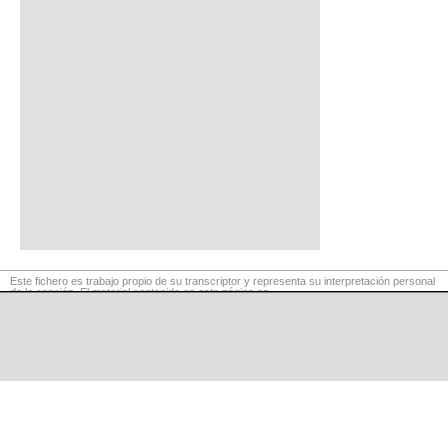
Este fichero es trabajo propio de su transcriptor y representa su interpretación personal
de la canción. El material contenido en esta página es
para exclusivo uso privado, por lo que se prohibe su reproducción o retransmisión, así
como su uso para fines comerciales.
©
LaCuerda
.net
·
·
·
aviso legal
privacidad
contacto