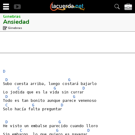
Ginebras
Ansiedad
Ginebras
D
D
G
Subo cuesta arriba, luego costará bajarlo

C
G
D
Lo jodida que es la vida sin currar

D
G
Todo es tan bonito aunque parece venenoso

C
G
D
Solo hacía falta preguntar

D
G
He visto un embalse parecido cuando lloro

C
G
D
Sin embargo, lo que quiero es navegar
