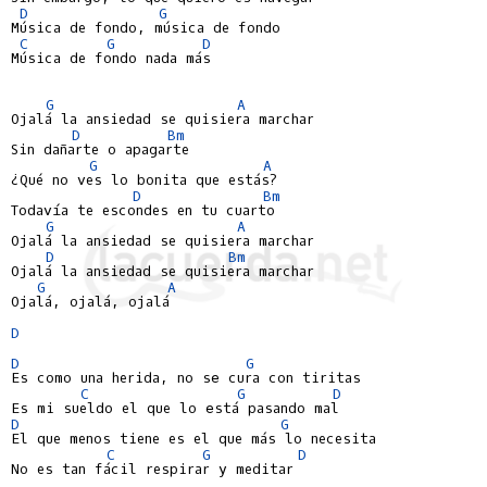
D
G
Música de fondo, música de fondo

C
G
D
Música de fondo nada más

G
A
Ojalá la ansiedad se quisiera marchar

D
Bm
Sin dañarte o apagarte

G
A
¿Qué no ves lo bonita que estás?

D
Bm
Todavía te escondes en tu cuarto

G
A
Ojalá la ansiedad se quisiera marchar

D
Bm
Ojalá la ansiedad se quisiera marchar

G
A
Ojalá, ojalá, ojalá

D
D
G
Es como una herida, no sе cura con tiritas

C
G
D
D
G
El que menos tiene es el que más lo necesita

C
G
D
No es tan fácil respirar y meditar
