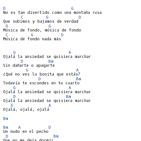
D
G
No es tan divertido como una montaña rusa

C
G
D
Que subimos y bajamos de verdad

D
G
Música de fondo, música de fondo

C
G
D
Música de fondo nada más

G
A
Ojalá la ansiedad se quisiera marchar

D
Bm
Sin dañarte o apagarte

G
A
¿Qué no ves lo bonita que estás?

D
Bm
Todavía te escondes en tu cuarto

G
A
Ojalá la ansiedad se quisiera marchar

D
Bm
Ojalá la ansiedad se quisiera marchar

G
A
Ojalá, ojalá, ojalá

Bm
Bm
A
D
Un nudo en el pecho

D
Bm
Que no me deja dormir
