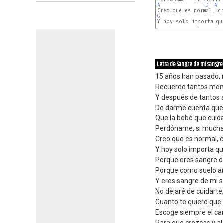
A
D
A
G
Y hoy solo importa qu
A
Letra de Sangre de mi sangre
15 años han pasado, 
Recuerdo tantos mom
Y después de tantos 
De darme cuenta que
Que la bebé que cuida
Perdóname, si much
Creo que es normal, 
Y hoy solo importa q
Porque eres sangre d
Porque como suelo am
Y eres sangre de mi s
No dejaré de cuidarte
Cuanto te quiero que
Escoge siempre el ca
Para que crezcas y al