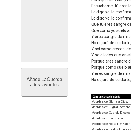
Escúchame, tú eres 
Lo digo yo, lo confirm
Lo digo yo, lo confirm
Que tú eres sangre d
Que como yo suelo am
Y eres sangre de mi s
No dejaré de cuidarte
Y así como creces, d
Y no olvides que en el
Porque eres sangre d
Porque como suelo am
Y eres sangre de mi s
Añade LaCuerda
No dejaré de cuidarte
a tus favoritos
Otras canciones de interés
Acordes de Gloria a Dios, 
Acordes de El gran nombre 
Acordes de Cuando Dios cor
Acordes de Hallarte a ti
Acordes de Sopla hoy Espíri
Acordes de Tantos hombre