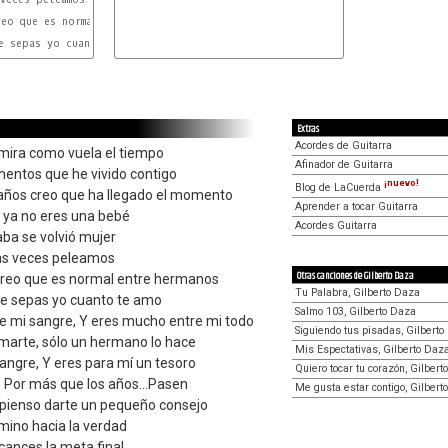
D
E
e sepas yo cuanto te amo

F#m
Extras
Acordes de Guitarra
mira como vuela el tiempo
Afinador de Guitarra
entos que he vivido contigo
¡nuevo!
Blog de LaCuerda
años creo que ha llegado el momento
Aprender a tocar Guitarra
 ya no eres una bebé
Acordes Guitarra
ba se volvió mujer
as veces peleamos
Otras canciones de Gilberto Daza
creo que es normal entre hermanos
Tu Palabra, Gilberto Daza
ue sepas yo cuanto te amo
Salmo 103, Gilberto Daza
e mi sangre, Y eres mucho entre mi todo
Siguiendo tus pisadas, Gilbert
arte, sólo un hermano lo hace
Mis Espectativas, Gilberto Daz
angre, Y eres para mí un tesoro
Quiero tocar tu corazón, Gilber
, Por más que los años...Pasen
Me gusta estar contigo, Gilbert
 pienso darte un pequeño consejo
mino hacia la verdad
cances la meta final