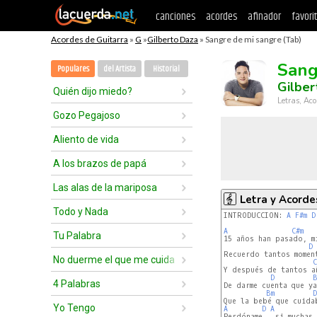
canciones
acordes
afinador
favori
Acordes de Guitarra
»
G
»
Gilberto Daza
» Sangre de mi sangre (Tab)
Sang
Populares
del Artista
Historial
Gilber
Quién dijo miedo?
Letras, Aco
Gozo Pegajoso
Aliento de vida
A los brazos de papá
Las alas de la mariposa
Letra y Acorde
Todo y Nada
INTRODUCCION: 
A
F#m
D
A
C#m
Tu Palabra
15 años han pasado, mi
D
Recuerdo tantos momen
No duerme el que me cuida
C
Y después de tantos a
D
B
4 Palabras
De darme cuenta que ya
Bm
D
Yo Tengo
A
D
A