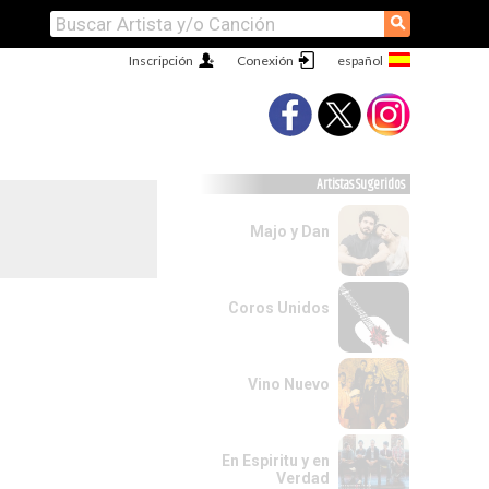
⚲
Inscripción
Conexión
Artistas Sugeridos
Majo y Dan
Coros Unidos
Vino Nuevo
En Espiritu y en
Verdad