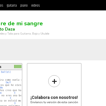
tos
guitarra
piano
videos
re de mi sangre
to Daza
rdes y Tabs para Guitarra, Bajo y Ukulele
s
Bm7(b5)
+
Bm
ra como vuela el tiempo

Dm/F
A
tos que he vivido contigo

#m
Bm
ños creo que ha llegado el momento

m
E
D
 no eres una bebé

¡Colabora con nosotros!
E
Envíanos tu versión de esta canción
D