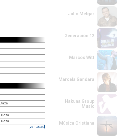
Julio Melgar
Generación 12
Marcos Witt
Marcela Gandara
Hakuna Group
o Daza
Music
a
to Daza
o Daza
Música Cristiana
[ver todas]