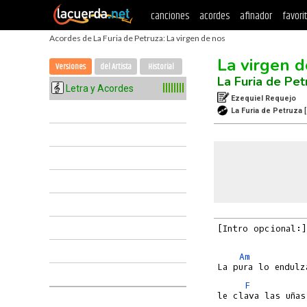
canciones
acordes
afinador
favori
Acordes de La Furia de Petruza: La virgen de nos
La virgen d
Versiones
del Artista
Historial
La Furia de Pet
Letra y Acordes
Ezequiel Requejo
La Furia de Petruza
[Intro opcional:]
Am
F