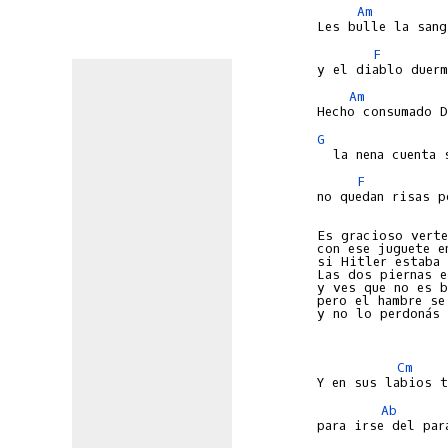
Am
F
Am
G
               
F
no quedan risas po
Es gracioso verte

con ese juguete e
si Hitler estaba 
Las dos piernas e
y ves que no es b
pero el hambre se 
y no lo perdonás 
Cm
Ab