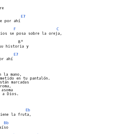
E7
F
C
        Bº

E7
r ahí

n la mano,

metido en tu pantalón.

stán marcadas

roma,

asoma

 a Dios.

Eb
Bb