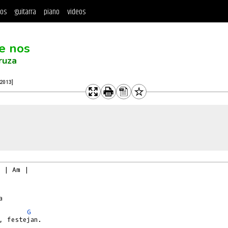
tos
guitarra
piano
videos
e nos
ruza
[2013]
 | Am |

G