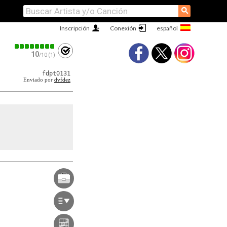
⚲
Inscripción
Conexión
10
/10 (1)
fdpt0131
Enviado por
dvfdez