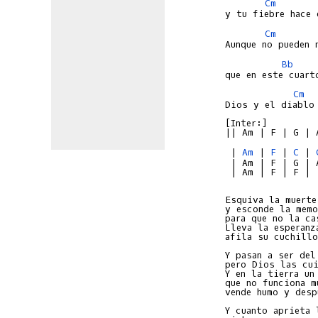
Cm
Cm
Bb
Cm
Dios y el diablo 
[Inter:]

 | 
Am
 | 
F
 | 
C
 | 
 | Am | F | G | A
 | Am | F | F |

Esquiva la muerte

y esconde la memo
para que no la ca
Lleva la esperanza
afila su cuchillo
Y pasan a ser del
pero Dios las cui
Y en la tierra un
que no funciona m
vende humo y desp
Y cuanto aprieta 