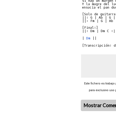
si hay un margen 
Y la mugre del lug
ensucia el pan du
[Solo de guitarra:
||: G | Ab | G | 
||: Fm | G | Ab |
[Final:]

| 
Dm
 ||

Este fichero es trabajo
para exclusivo uso 
Mostrar Comen