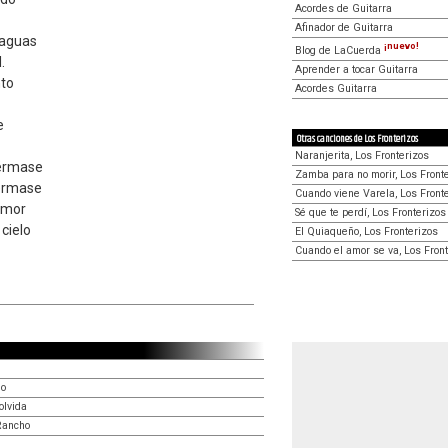
Acordes de Guitarra
Afinador de Guitarra
 aguas
¡nuevo!
Blog de LaCuerda
.
Aprender a tocar Guitarra
nto
Acordes Guitarra
e
Otras canciones de Los Fronterizos
Naranjerita, Los Fronterizos
uérmase
Zamba para no morir, Los Front
uérmase
Cuando viene Varela, Los Front
amor
Sé que te perdí, Los Fronterizos
 cielo
El Quiaqueño, Los Fronterizos
Cuando el amor se va, Los Fron
no
olvida
Rancho