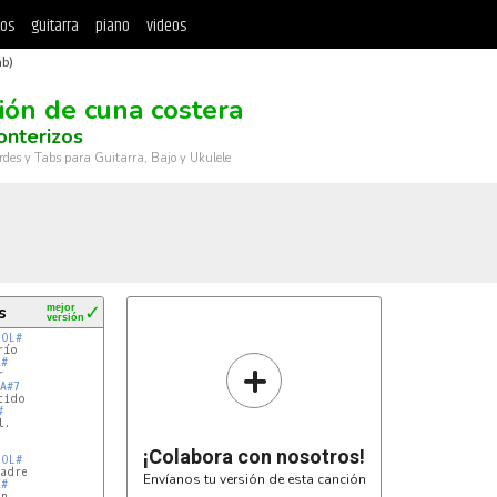
tos
guitarra
piano
videos
ab)
ión de cuna costera
onterizos
rdes y Tabs para Guitarra, Bajo y Ukulele
s
mejor
✓
versión
SOL#
ío

+
E#


A#7
ido

#
.

¡Colabora con nosotros!
SOL#
adre

Envíanos tu versión de esta canción
E#
n
