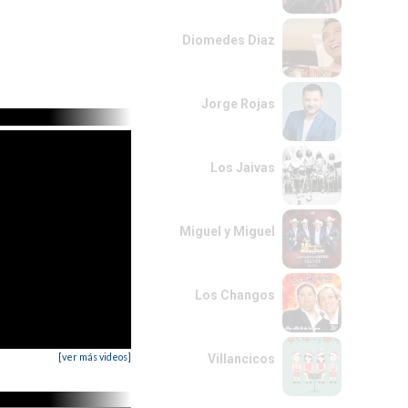
Diomedes Diaz
Jorge Rojas
Los Jaivas
Miguel y Miguel
Los Changos
[ver más videos]
Villancicos