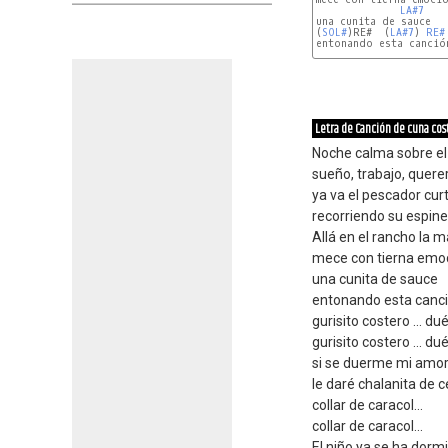
LA#7
una cunita de sauce

(
SOL#
)RE#  (
LA#7
) 
RE#
entonando esta canción
Letra de Canción de cuna cos
Noche calma sobre el 
sueño, trabajo, quere
ya va el pescador cur
recorriendo su espinel
Allá en el rancho la 
mece con tierna emo
una cunita de sauce
entonando esta canci
gurisito costero ... d
gurisito costero ... d
si se duerme mi amo
le daré chalanita de c
collar de caracol...
collar de caracol...
El niño ya se ha dorm