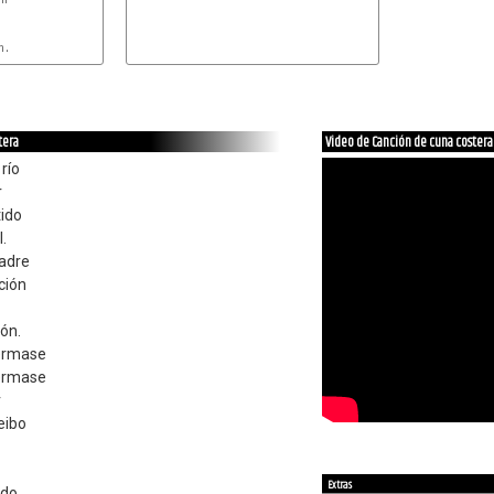
.

tera
Video de Canción de cuna costera
río
r
tido
.
madre
ción
ón.
uérmase
uérmase
r
eibo
Extras
ido