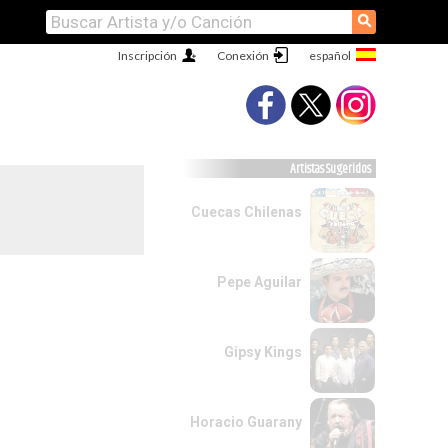
⚲
Inscripción
Conexión
Artistas Sugeridos
Cuecas Chilenas
Pepe Aguilar
Gipsy Kings
Horacio Guarany