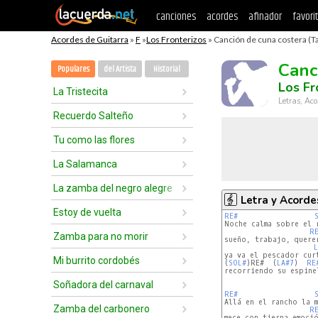
canciones
acordes
afinador
favori
Acordes de Guitarra
»
F
»
Los Fronterizos
» Canción de cuna costera (T
Canc
Populares
del Artista
Historial
Los Fr
La Tristecita
Letras, Aco
Recuerdo Salteño
Tu como las flores
La Salamanca
La zamba del negro alegre
Letra y Acorde
Estoy de vuelta
RE#
Noche calma sobre el r
R
Zamba para no morir
sueño, trabajo, querer
L
ya va el pescador curt
Mi burrito cordobés
(
SOL#
)RE#  (
LA#7
)  
RE
recorriendo su espinel
Soñadora del carnaval
RE#
Allá en el rancho la m
Zamba del carbonero
R
mece con tierna emoció