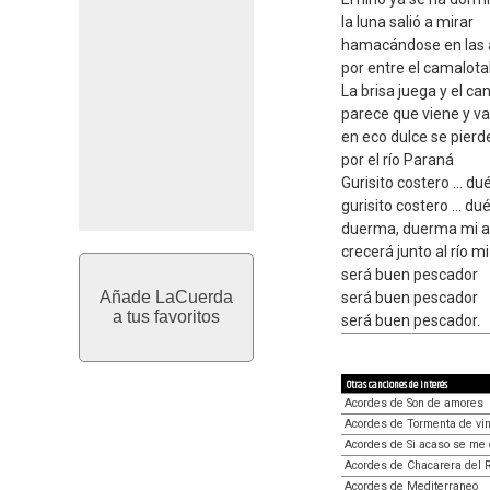
la luna salió a mirar
hamacándose en las
por entre el camalotal
La brisa juega y el ca
parece que viene y va
en eco dulce se pierd
por el río Paraná
Gurisito costero ... d
gurisito costero ... d
duerma, duerma mi 
crecerá junto al río mi
será buen pescador
Añade LaCuerda
será buen pescador
a tus favoritos
será buen pescador.
Otras canciones de interés
Acordes de Son de amores
Acordes de Tormenta de vi
Acordes de Si acaso se me 
Acordes de Chacarera del 
Acordes de Mediterraneo