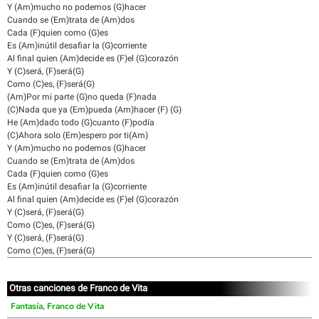
Y (Am)mucho no podemos (G)hacer
Cuando se (Em)trata de (Am)dos
Cada (F)quien como (G)es
Es (Am)inútil desafiar la (G)corriente
Al final quien (Am)decide es (F)el (G)corazón
Y (C)será, (F)será(G)
Como (C)es, (F)será(G)
(Am)Por mi parte (G)no queda (F)nada
(C)Nada que ya (Em)pueda (Am)hacer (F) (G)
He (Am)dado todo (G)cuanto (F)podía
(C)Ahora solo (Em)espero por ti(Am)
Y (Am)mucho no podemos (G)hacer
Cuando se (Em)trata de (Am)dos
Cada (F)quien como (G)es
Es (Am)inútil desafiar la (G)corriente
Al final quien (Am)decide es (F)el (G)corazón
Y (C)será, (F)será(G)
Como (C)es, (F)será(G)
Y (C)será, (F)será(G)
Como (C)es, (F)será(G)
Otras canciones de Franco de Vita
Fantasía, Franco de Vita