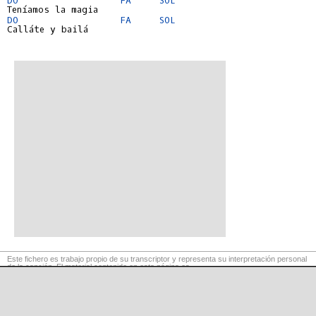
DO
FA
SOL
Calláte y bailá

Este fichero es trabajo propio de su transcriptor y representa su interpretación personal
de la canción. El material contenido en esta página es
para exclusivo uso privado, por lo que se prohibe su reproducción o retransmisión, así
como su uso para fines comerciales.
©
LaCuerda
.net
·
·
·
aviso legal
privacidad
contacto