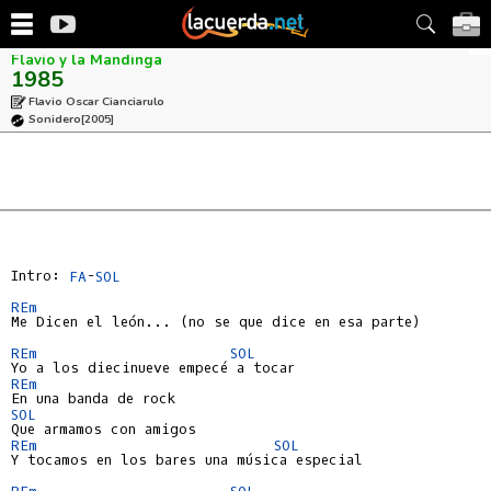
Flavio y la Mandinga
1985
Flavio Oscar Cianciarulo
Sonidero
[2005]
Intro: 
FA
-
SOL
REm
Me Dicen el león... (no se que dice en esa parte)

REm
SOL
REm
SOL
REm
SOL
Y tocamos en los bares una música especial

REm
SOL