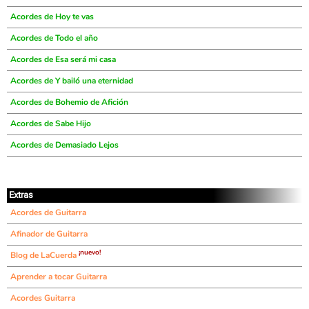
Acordes de Hoy te vas
Acordes de Todo el año
Acordes de Esa será mi casa
Acordes de Y bailó una eternidad
Acordes de Bohemio de Afición
Acordes de Sabe Hijo
Acordes de Demasiado Lejos
Extras
Acordes de Guitarra
Afinador de Guitarra
¡nuevo!
Blog de LaCuerda
Aprender a tocar Guitarra
Acordes Guitarra