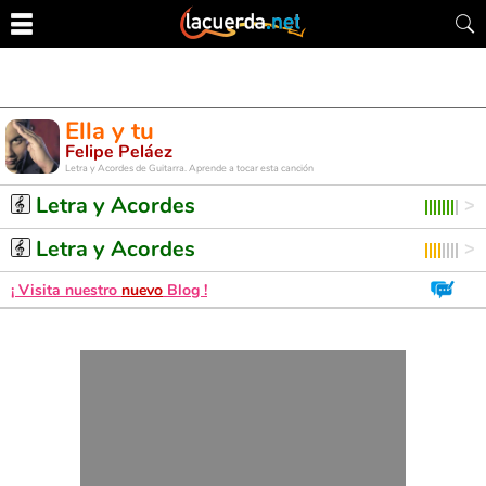
Ella y tu
Felipe Peláez
Letra y Acordes de Guitarra. Aprende a tocar esta canción
Letra y Acordes
Letra y Acordes
¡ Visita nuestro
nuevo
Blog !