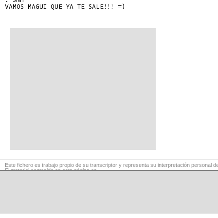
VAMOS MAGUI QUE YA TE SALE!!! =)

Este fichero es trabajo propio de su transcriptor y representa su interpretación personal de
El material contenido en esta página es
para exclusivo uso privado, por lo que se prohibe su reproducción o retransmisión, así c
para fines comerciales.
©
LaCuerda
.net
·
·
·
aviso legal
privacidad
contacto