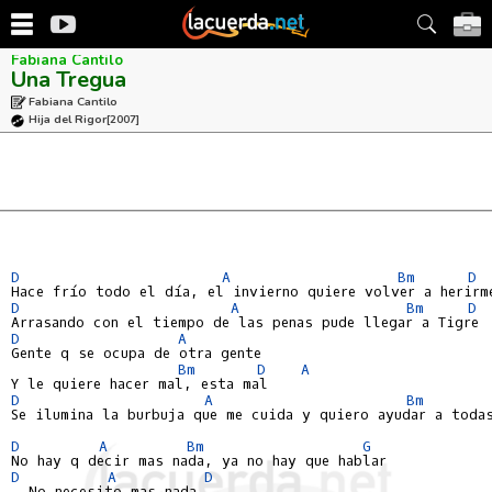
Fabiana Cantilo
Una Tregua
Fabiana Cantilo
Hija del Rigor
[2007]
D
A
Bm
D
D
A
Bm
D
D
A
Gente q se ocupa de otra gente

Bm
D
A
D
A
Bm
Se ilumina la burbuja que me cuida y quiero ayudar a todas
D
A
Bm
G
D
A
D
  No necesito mas nada
