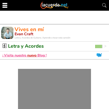
Vives en mí
Evan Craft
Letra y Acordes de Guitarra. Aprende a tocar esta canción
Letra y Acordes
¡ Visita nuestro
nuevo
Blog !