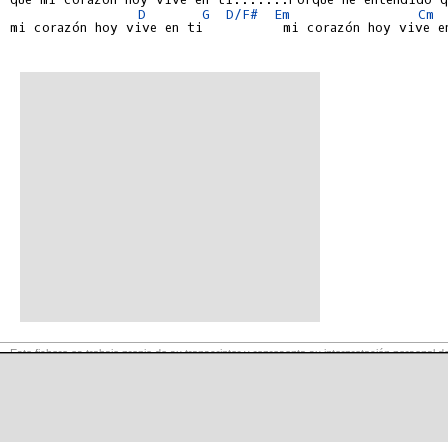
D
G
D/F#
Em
Cm
mi corazón hoy vive en ti          mi corazón hoy vive en
Este fichero es trabajo propio de su transcriptor y representa su interpretación personal de
en esta página es
para exclusivo uso privado, por lo que se prohibe su reproducción o retransmisión, así c
©
LaCuerda
.net
·
·
·
aviso legal
privacidad
contacto