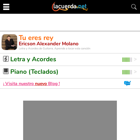
Tu eres rey
Ericson Alexander Molano
Letra y Acordes de Guitarra. Aprende a tocar esta canción
Letra y Acordes
Piano (Teclados)
¡ Visita nuestro
nuevo
Blog !