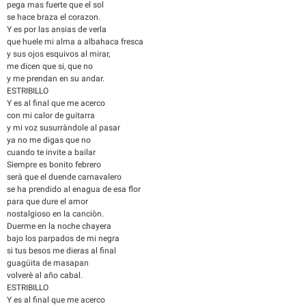
pega mas fuerte que el sol
se hace braza el corazon.
Y es por las ansias de verla
que huele mi alma a albahaca fresca
y sus ojos esquivos al mirar,
me dicen que si, que no
y me prendan en su andar.
ESTRIBILLO
Y es al final que me acerco
con mi calor de guitarra
y mi voz susurràndole al pasar
ya no me digas que no
cuando te invite a bailar
Siempre es bonito febrero
serà que el duende carnavalero
se ha prendido al enagua de esa flor
para que dure el amor
nostalgioso en la canciòn.
Duerme en la noche chayera
bajo los parpados de mi negra
si tus besos me dieras al final
guagüita de masapan
volverè al año cabal.
ESTRIBILLO
Y es al final que me acerco