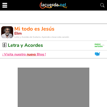
Mi todo es Jesús
Elim
Letra y Acordes de Guitarra. Aprende a tocar esta canción
Letra y Acordes
¡ Visita nuestro
nuevo
Blog !