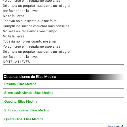
Yo aun creo en ti regálame esperanza
Déjamela un poquito más dame un milagro
por favor no te la lleves
No te la lleves
Todavía no que siento que me falta
Cumplir los sueños escuchar más consejos
No seas así regalamos mas tiempo
No te la lleves
Todavía no no ves cuánto me ama
Yo aun creo en ti regálame esperanza
Déjamela un poquito más dame un milagro
por favor no te la lleves
NO TE LA LLEVES
Otras canciones de Elías Medina
Resulta, Elías Medina
Si me estás viendo, Elías Medina
Quedito, Elías Medina
Si tú regresaras, Elías Medina
Quiera Dios, Elías Medina
[ver todas]