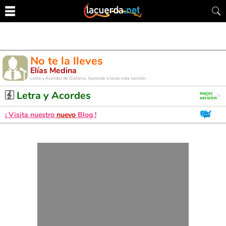
No te la lleves
Elías Medina
Letra y Acordes de Guitarra. Aprende a tocar esta canción
Letra y Acordes
¡ Visita nuestro
nuevo
Blog !