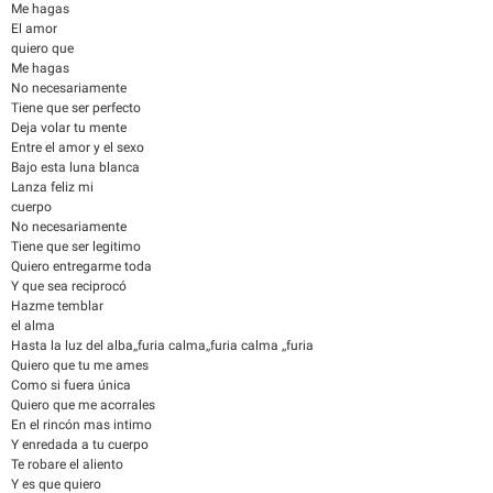
Me hagas
El amor
quiero que
Me hagas
No necesariamente
Tiene que ser perfecto
Deja volar tu mente
Entre el amor y el sexo
Bajo esta luna blanca
Lanza feliz mi
cuerpo
No necesariamente
Tiene que ser legitimo
Quiero entregarme toda
Y que sea reciprocó
Hazme temblar
el alma
Hasta la luz del alba,,furia calma,,furia calma ,,furia
Quiero que tu me ames
Como si fuera única
Quiero que me acorrales
En el rincón mas intimo
Y enredada a tu cuerpo
Te robare el aliento
Y es que quiero