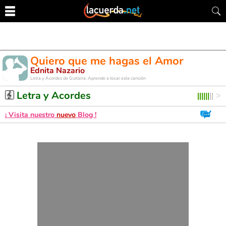
Quiero que me hagas el Amor
Ednita Nazario
Letra y Acordes de Guitarra. Aprende a tocar esta canción
Letra y Acordes
¡ Visita nuestro
nuevo
Blog !