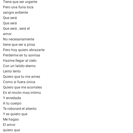
Tiene que ser urgente
Pero una furia loca
sangre ardiente
Que será
Que será
Que será , será el
amor
No necesariamente
tiene que ser a prisa
Pero hoy quiero abrazarte
Perderme en tu sonrisa
Hazme llegar al cielo
Con un latido eterno
Lento lento
Quiero que tu me ames
Como si fuera única
Quiero que me acorrales
En el rincón mas intimo
Y enredada
A tu cuerpo
Te roboraré el aliento
Y es quiero que
Me hagas
El amor
quiero que