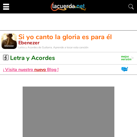
Si yo canto la gloria es para él
Ebenezer
Letra y Acordes de Guitarra. Aprende a tocar esta canción
Letra y Acordes
¡ Visita nuestro
nuevo
Blog !