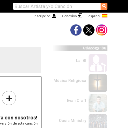
⚲
Inscripción
Conexión
Artistas Sugeridos
La IBI
Música Religiosa
+
Evan Craft
ra con nosotros!
Oasis Ministry
versión de esta canción