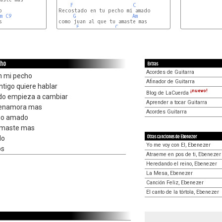
F
C
Recostado en tu pecho mi amado

m
C9
G
Am
s
como juan al que tu amaste mas

F
C
cho
Extras
Acordes de Guitarra
n mi pecho
Afinador de Guitarra
tigo quiere hablar
¡nuevo!
Blog de LaCuerda
odo empieza a cambiar
Aprender a tocar Guitarra
e enamora mas
Acordes Guitarra
ho amado
 amaste mas
Otras canciones de Ebenezer
do
Yo me voy con El, Ebenezer
os
Atraeme en pos de ti, Ebenezer
Heredando el reino, Ebenezer
La Mesa, Ebenezer
Canción Feliz, Ebenezer
El canto de la tórtola, Ebenezer