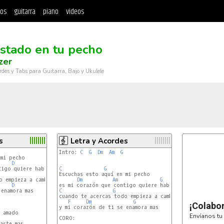
tos
guitarra
piano
videos
stado en tu pecho
zer
rdes y Tabs para Guitarra, Bajo y Ukulele
s
Letra y Acordes
Intro: 
C
G
Dm
Am
G
D
C
G
Escuchas esto aquí en mi pecho

Dm
Am
G
D
enamora mas

C
G
cuando te acercas todo empieza a cambiar

F
Dm
G
¡Colabo
y mi corazón de ti se enamora mas

Envíanos tu 
CORO:
