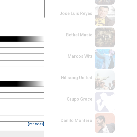
Jose Luis Reyes
Bethel Music
Marcos Witt
Hillsong United
Grupo Grace
Danilo Montero
[ver todas]