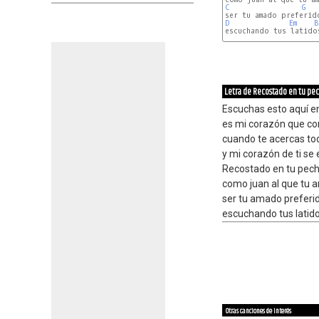
C
G
D
Em
B
escuchando tus latido
Letra de Recostado en tu pe
Escuchas esto aquí e
es mi corazón que con
cuando te acercas t
y mi corazón de ti s
Recostado en tu pec
como juan al que tu
ser tu amado preferi
escuchando tus latid
Otras canciones de interés