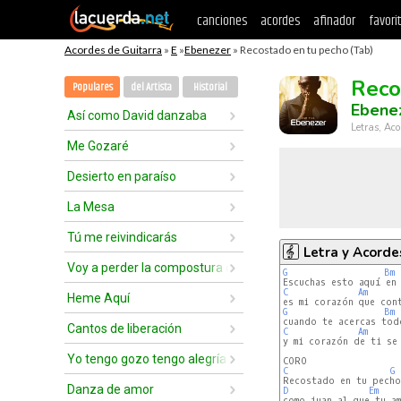
canciones
acordes
afinador
favori
Acordes de Guitarra
»
E
»
Ebenezer
» Recostado en tu pecho (Tab)
Reco
Populares
del Artista
Historial
Ebene
Así como David danzaba
Letras, Aco
Me Gozaré
Desierto en paraíso
La Mesa
Tú me reivindicarás
Letra y Acorde
Voy a perder la compostura delante de ti
G
Bm
C
Am
Heme Aquí
G
Bm
Cantos de liberación
C
Am
y mi corazón de ti se 
Yo tengo gozo tengo alegría
C
G
Danza de amor
D
Em