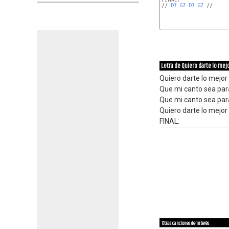
// 
D7
G7
D7
G7
 //
Letra de Quiero darte lo mej
Quiero darte lo mejor
Que mi canto sea para
Que mi canto sea para
Quiero darte lo mejo
FINAL:
Otras canciones de interés