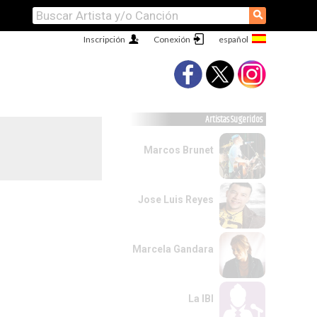
⚲
Inscripción
Conexión
Artistas Sugeridos
Marcos Brunet
Jose Luis Reyes
Marcela Gandara
La IBI