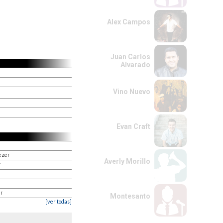
Alex Campos
Juan Carlos
Alvarado
Vino Nuevo
Evan Craft
ezer
Averly Morillo
r
r
Montesanto
[ver todas]