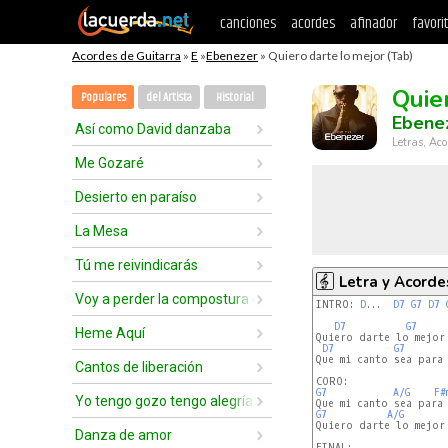
canciones
acordes
afinador
favori
Acordes de Guitarra
»
E
»
Ebenezer
» Quiero darte lo mejor (Tab)
Quie
Populares
del Artista
Historial
Ebene
Así como David danzaba
Letras, Aco
Me Gozaré
Desierto en paraíso
La Mesa
Tú me reivindicarás
Letra y Acorde
Voy a perder la compostura delante de ti
INTRO: 
D
...  
D7
G7
D7
D7
G7
Heme Aquí
Quiero darte lo mejor
D7
G7
Que mi canto sea para
Cantos de liberación
G7
A/G
F#
Yo tengo gozo tengo alegría
G7
A/G
Quiero darte lo mejor
Danza de amor
FINAL:
