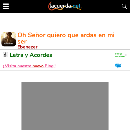
Oh Señor quiero que ardas en mi
ser
Ebenezer
Letra y Acordes de Guitarra. Aprende a tocar esta canción
Letra y Acordes
¡ Visita nuestro
nuevo
Blog !