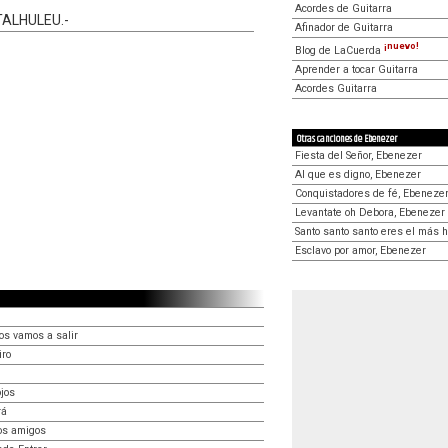
Acordes de Guitarra
TALHULEU.-
Afinador de Guitarra
¡nuevo!
Blog de LaCuerda
Aprender a tocar Guitarra
Acordes Guitarra
Otras canciones de Ebenezer
Fiesta del Señor, Ebenezer
Al que es digno, Ebenezer
Conquistadores de fé, Ebeneze
Levantate oh Debora, Ebenezer
Santo santo santo eres el más 
Esclavo por amor, Ebenezer
os vamos a salir
iro
ojos
rá
os amigos