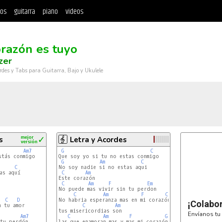
tos
guitarra
piano
videos
orazón es tuyo
zer
rdes y Tabs para Guitarra, Bajo y Ukulele
s
mejor
✓
Letra y Acordes
versión
Am7
G
C
tás conmigo

Que soy yo si tu no estas conmigo

G
Am
C
C
No soy nadie si no estas aqui

s aquí

C
Am
Este corazón

C
Am
F
Em
No puede mas vivir sin tu perdon

C
Am
F
C
C
D
No habria esperanza mas en mi corazón

¡Colabo
 tu amor

C
Am
tus misericordias son

Envíanos tu 
Am7
C
Am
F
G
tu perdón

las que enamoran mas y mas mi corazón
