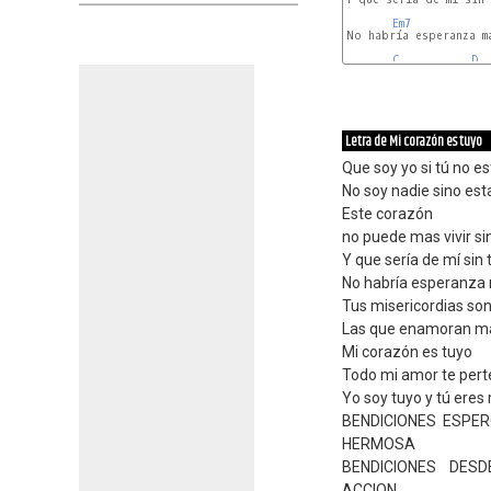
Em7
No habría esperanza má
C
D
Letra de Mi corazón es tuyo
Que soy yo si tú no e
No soy nadie sino est
Este corazón
no puede mas vivir si
Y que sería de mí sin
No habría esperanza
Tus misericordias so
Las que enamoran má
Mi corazón es tuyo
Todo mi amor te per
Yo soy tuyo y tú eres
BENDICIONES ESPE
HERMOSA
BENDICIONES DESD
ACCION