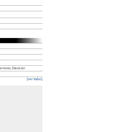
r
hermoso, Ebenezer
[ver todas]