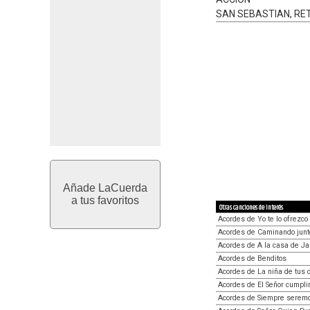
SAN SEBASTIAN, RE
Añade LaCuerda
a tus favoritos
Otras canciones de interés
Acordes de Yo te lo ofrezco
Acordes de Caminando junt
Acordes de A la casa de Ja
Acordes de Benditos
Acordes de La niña de tus 
Acordes de El Señor cumpli
Acordes de Siempre serem