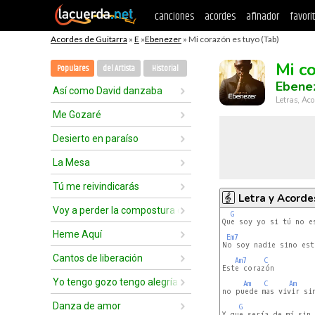
canciones
acordes
afinador
favori
Acordes de Guitarra
»
E
»
Ebenezer
» Mi corazón es tuyo (Tab)
Mi c
Populares
del Artista
Historial
Ebene
Así como David danzaba
Letras, Aco
Me Gozaré
Desierto en paraíso
La Mesa
Tú me reivindicarás
Letra y Acorde
Voy a perder la compostura delante de ti
G
Que soy yo si tú no es
Heme Aquí
Em7
No soy nadie sino esta
Cantos de liberación
Am7
C
Este corazón

Yo tengo gozo tengo alegría
Am
C
Am
no puede mas vivir sin
Danza de amor
G
Y que sería de mí sin 