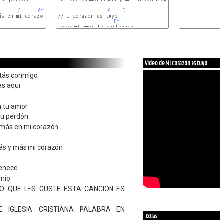
C
Am7
G
D
s en mi corazón

//mi corazon es tuyo

Em
C
Am
C
D
Video de Mi corazón es tuyo
stás conmigo
as aquí
n tu amor
 tu perdón
 más en mi corazón
n
s y más mi corazón
tenece
 mío
RO QUE LES GUSTE ESTA CANCION ES
E IGLESIA CRISTIANA PALABRA EN
Extras