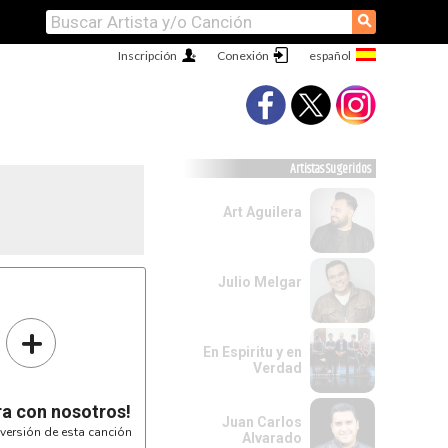
⚲
Inscripción
Conexión
Artistas Sugeridos
Art Aguilera
Julio Melgar
+
En Espiritu y en
Verdad
ra con nosotros!
Juan Carlos
versión de esta canción
Alvarado