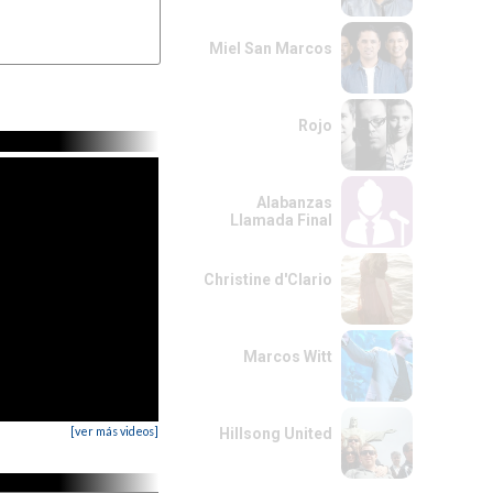
Miel San Marcos
Rojo
Alabanzas
Llamada Final
Christine d'Clario
Marcos Witt
[ver más videos]
Hillsong United