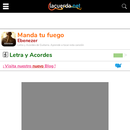
Manda tu fuego
Ebenezer
Letra y Acordes de Guitarra. Aprende a tocar esta canción
Letra y Acordes
¡ Visita nuestro
nuevo
Blog !