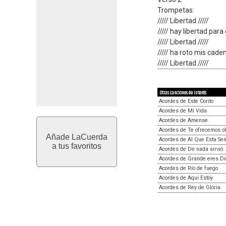
Trompetas:
///// Libertad /////
///// hay libertad par
///// Libertad /////
///// ha roto mis cade
///// Libertad /////
Otras canciones de interés
Acordes de Este Corito
Acordes de Mi Vida
Acordes de Amense
Acordes de Te ofrecemos o
Añade LaCuerda
Acordes de Al Que Esta Se
a tus favoritos
Acordes de De nada sirvió
Acordes de Grande eres Di
Acordes de Río de fuego
Acordes de Aquí Estoy
Acordes de Rey de Gloria