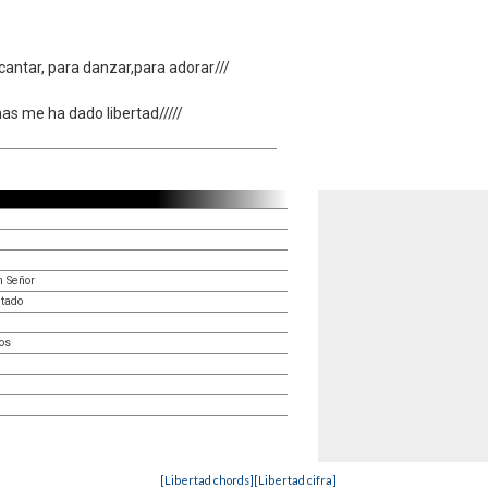
a cantar, para danzar,para adorar///
nas me ha dado libertad/////
h Señor
ntado
os
[Libertad chords]
[Libertad cifra]