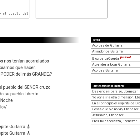
y el pueblo del SEÑOR cruzo

Cm
Extras
Acordes de Guitarra
Afinador de Guitarra
¡nuevo!
Blog de LaCuerda
s nos tenían acorralados
Aprender a tocar Guitarra
bíamos que hacer,
Acordes Guitarra
 el PODER del más GRANDE//
Otras canciones de Ebenezer
y el pueblo del SEÑOR cruzo
Desierto en paraíso, Ebenezer
do su pueblo Liberto
Yo voy a ir a otra dimension, E
e Noche
En el principio el espíritu de D
lo//
Cosas que ojo no vió, Ebenezer
Jerusalén, Ebenezer
Eres mi esperanza, Ebenezer
pite Guitarra 🎸
pite Guitarra 🎸