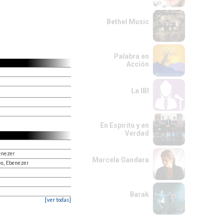
Bethel Music
Palabra en
Acción
La IBI
En Espiritu y en
Verdad
benezer
Marcela Gandara
ios, Ebenezer
Barak
[ver todas]