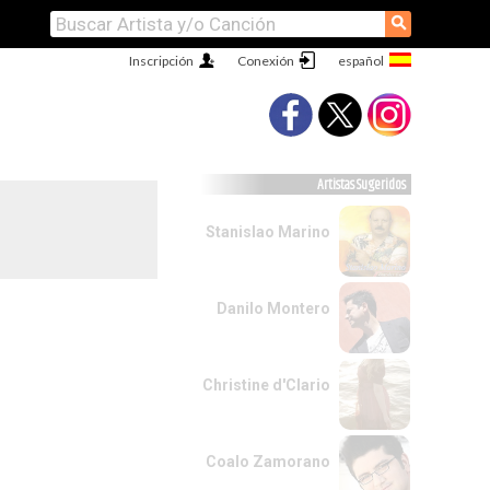
⚲
Inscripción
Conexión
Artistas Sugeridos
Stanislao Marino
Danilo Montero
Christine d'Clario
Coalo Zamorano