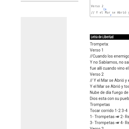
Verso 2

Cm
// Y el Mar se Abrió 
F
Letra de Libertad
Trompeta:
Verso 1
//Cuando los enemigo
Y no Sabíamos, no sa
fue allí cuando vino
Verso 2
// Y el Mar se Abrió 
Y el Mar se Abrió y to
Nube de día fuego d
Dios esta con su pueb
Trompetas
Tocar corrido 1-2 3-4
1- Trompetas 🎺 2- Re
3- Trompetas 🎺 4- Re
Verso 2