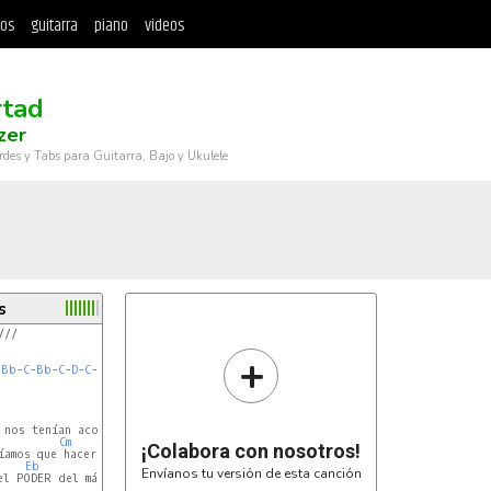
tos
guitarra
piano
videos
rtad
zer
rdes y Tabs para Guitarra, Bajo y Ukulele
s
///

+


-
Bb
-
C
-
Bb
-
C
-
D
-
C
-
D
-
Eb
-
Eb
 nos tenían acorralados

Cm
¡Colabora con nosotros!
amos que hacer,

Eb
F
Envíanos tu versión de esta canción
l PODER del más GRANDE//
