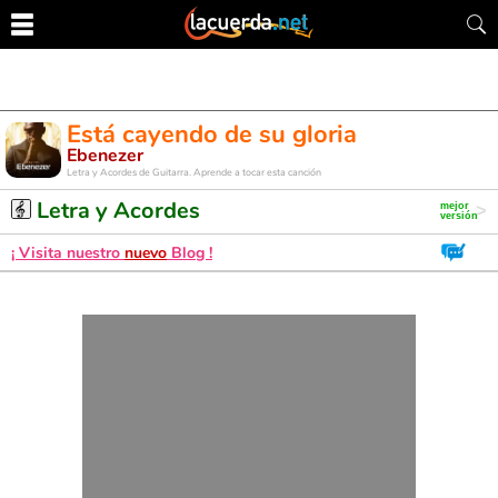
Está cayendo de su gloria
Ebenezer
Letra y Acordes de Guitarra. Aprende a tocar esta canción
Letra y Acordes
¡ Visita nuestro
nuevo
Blog !