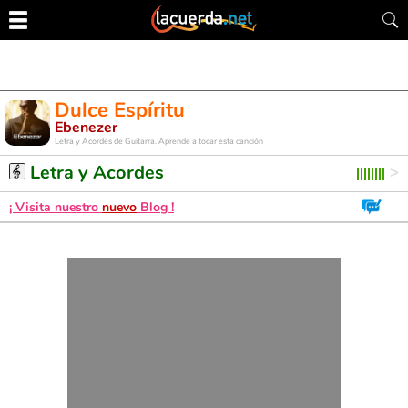
Dulce Espíritu
Ebenezer
Letra y Acordes de Guitarra. Aprende a tocar esta canción
Letra y Acordes
¡ Visita nuestro
nuevo
Blog !