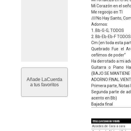
Mi Corazón en el seño
Me regocijo en TI
////No Hay Santo, Com
Adornos:
1. Bb-G-G, TODOS
2. Bb-Eb-Eb-F TODOS
Cm (en toda esta par
Quebrado Fue el Ar
ceñimos de poder”
Ha derrotado a mi adv
Guitarra o Piano H
(BAJO SE MANTIENE
Añade LaCuerda
ADORNO FINAL VIEN
a tus favoritos
Primera parte, Notas
Segunda parte de ad
acento en Bb)
Bajada final
Otras canciones de interés
Acordes de Cara a cara