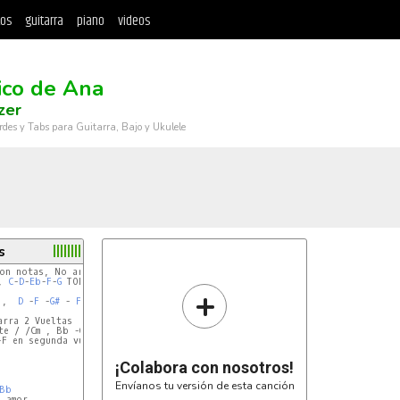
tos
guitarra
piano
videos
ico de Ana
zer
rdes y Tabs para Guitarra, Bajo y Ukulele
s
, 
C
-
D
-
Eb
-
F
-
G
+
 ,  
D
 -
F
 -
G#
 - 
F
 – 
G
  TODOS (son notas, No arpegios)

rra 2 Vueltas

e / /Cm , Bb -G# - G//

F en segunda vuelta de guitarra)

¡Colabora con nosotros!
Envíanos tu versión de esta canción
Bb