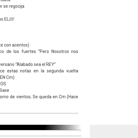
r se regocija
o EL////
te con acentos)
co de los fuertes “Pero Nosotros nos
ersario “Alabado sea el REY”
ace estas notas en la segunda vuelta
 EN Cm)
TOS
 Base
orno de vientos, Se queda en Cm (Hace