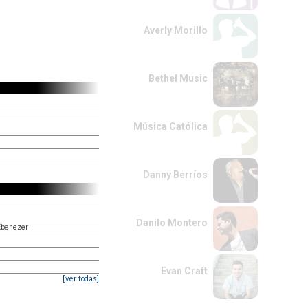
Averly Morillo
Bethel Music
Música Católica
Danny Berríos
Danilo Montero
 Ebenezer
Evan Craft
[ver todas]