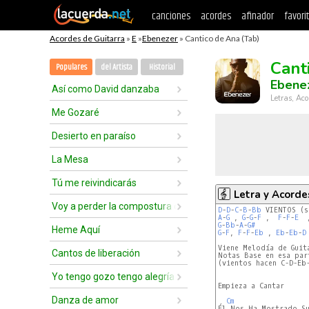
canciones
acordes
afinador
favori
Acordes de Guitarra
»
E
»
Ebenezer
» Cantico de Ana (Tab)
Cant
Populares
del Artista
Historial
Ebene
Así como David danzaba
Letras, Aco
Me Gozaré
Desierto en paraíso
La Mesa
Tú me reivindicarás
Letra y Acorde
Voy a perder la compostura delante de ti
D
-
D
-
C
-
B
-
Bb
A
-
G
 , 
G
-
G
-
F
 ,  
F
-
F
-
E
  
G
-
Bb
-
A
-
G#
Heme Aquí
G
-
F
, 
F
-
F
-
Eb
 , 
Eb
-
Eb
-
D
Viene Melodía de Guita
Cantos de liberación
Notas Base en esa part
(vientos hacen C-D-Eb-
Yo tengo gozo tengo alegría
Empieza a Cantar

Danza de amor
Cm