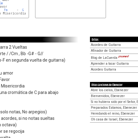
Gm
vor

Fm
     -  
G
 Misericordia

Extras
Acordes de Guitarra
arra 2 Vueltas
Afinador de Guitarra
te / /Cm , Bb -G# - G//
¡nuevo!
Blog de LaCuerda
-F en segunda vuelta de guitarra)
Aprender a tocar Guitarra
Acordes Guitarra
Su amor
Favor
Otras canciones de Ebenezer
 Misericordia
Abre los cielos, Ebenezer
una cromática de C para abajo
Bienvenidos, Ebenezer
Si no hubiera sido por el Señor,
Preparados Estamos, Ebenezer
olo notas, No arpegios)
Heredando el reino, Ebenezer
 acordes, si no notas sueltas
Oh casa de Israel, Ebenezer
n octava)
r se regocija
exalta