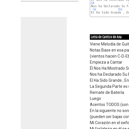
G#
Nos ha Declarado Su Fa
Cm
Bb
El Ha Sido Grande , En
Letra de Cantico de Ana
Viene Melodía de Guit
Notas Base en esa par
(vientos hacen C-D-Eb
Empieza a Cantar
Él Nos Ha Mostrado 
Nos ha Declarado Su 
El Ha Sido Grande , En
La Segunda Parte es 
Remate de Batería
Luego
Acentos TODOS (son s
En la siguiente no son
(pueden ser bajas co
Mi Corazón en el seño
Mi fortaleza en él se 