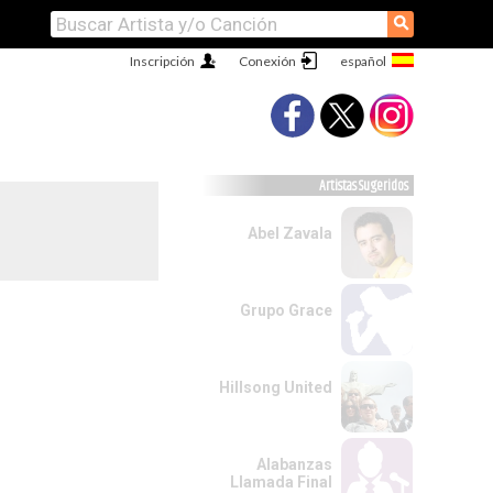
⚲
Inscripción
Conexión
Artistas Sugeridos
Abel Zavala
Grupo Grace
Hillsong United
Alabanzas
Llamada Final