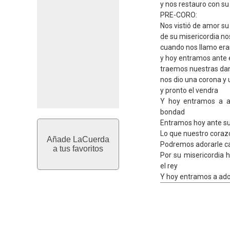
y nos restauro con su
PRE-CORO:
Nos vistió de amor su
de su misericordia nos
cuando nos llamo era
y hoy entramos ante e
traemos nuestras da
nos dio una corona y u
y pronto el vendra
Y hoy entramos a a
bondad
Entramos hoy ante su
Lo que nuestro coraz
Añade LaCuerda
Podremos adorarle ca
a tus favoritos
Por su misericordia 
el rey
Y hoy entramos a ado