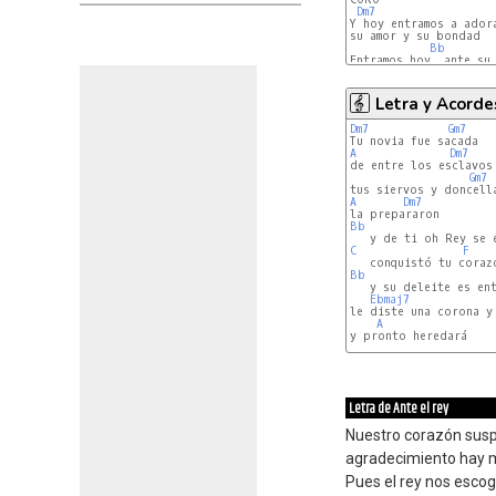
Dm7
Y hoy entramos a adora
su amor y su bondad

Bb
Entramos hoy, ante su 
Letra y Acorde
Dm7
Gm7
A
Dm7
de entre los esclavos

Gm7
A
Dm7
Bb
C
F
Bb
   y su deleite es ent
Ebmaj7
le diste una corona y 
A
y pronto heredará

Letra de Ante el rey
Nuestro corazón susp
agradecimiento hay m
Pues el rey nos escog