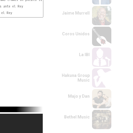
s ante el Rey

Jaime Murrell
 el Rey

Coros Unidos
La IBI
Hakuna Group
Music
Majo y Dan
Bethel Music