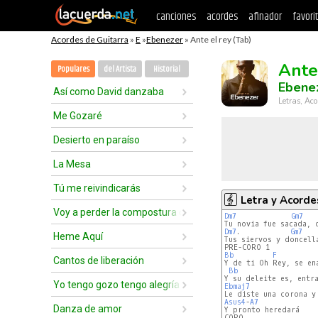
canciones
acordes
afinador
favori
Acordes de Guitarra
»
E
»
Ebenezer
» Ante el rey (Tab)
Ante
Populares
del Artista
Historial
Ebene
Así como David danzaba
Letras, Aco
Me Gozaré
Desierto en paraíso
La Mesa
Tú me reivindicarás
Letra y Acorde
Voy a perder la compostura delante de ti
Dm7
Gm7
Dm7
.            
Gm7
Heme Aquí
Tus siervos y doncella
Bb
F
Cantos de liberación
Y de ti Oh Rey, se en
Bb
Yo tengo gozo tengo alegría
Ebmaj7
Asus4
-
A7
Danza de amor
Y pronto heredará

CORO
