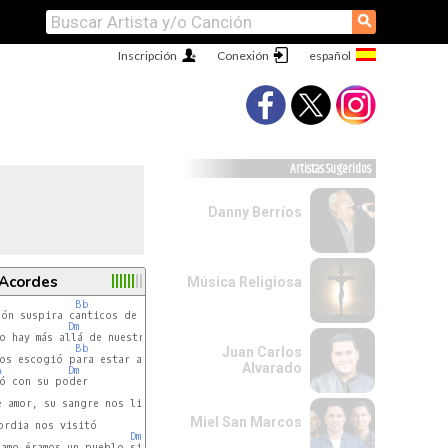
⚲
Inscripción
Conexión
Artistas Sugeridos
Danny Berríos
 Acordes
Música Religiosa
Bb
Dm
Dm
-
C
Bb
Juan Carlos
Alvarado
A
Dm
Miel San Marcos
ordia nos visitó

Dm
amo éramos un pueblo sin valor
