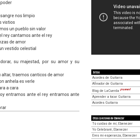
 poder
 sangre nos limpio
 vistios
mos un pueblo sin valor
l rey cantamos ante el rey
nzas de amor
n vestido celestial
dorar, su majestad, por su amor y su
Extras
 altar, traemos canticos de amor
Acordes de Guitarra
on anhela es verle
Afinador de Guitarra
ra a cara
¡nuevo!
Blog de LaCuerda
hoy entramos ante el rey entramos ante
Aprender a tocar Guitarra
Acordes Guitarra
rar
Otras canciones de Ebenezer
Tú cuidas de mí, Ebenezer
Yo Celebraré, Ebenezer
Eres mi esperanza, Ebenezer