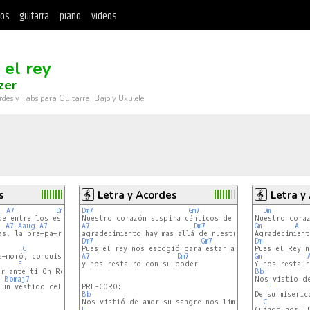
tos
guitarra
piano
videos
 el rey
zer
rdes y Tabs para Guitarra, Bajo y Ukulele
s
Letra y Acordes
Letra y
A7
Dm7
 (
A7
Dm7
)

Gm7
Dm
A7
-
Aaug
-
A7
Dm7
A7
Dm7
Gm
A7
A
s, la pre—pa—raron

Dm7
Gm7
Dm
C
Dm7
a—moró, conquistó tu corazón

A7
Dm7
Gm
F
y nos restauro con su poder

Bb
Bbmaj7
F
Bb
De su miseric
C
F
Cuándo nos ll