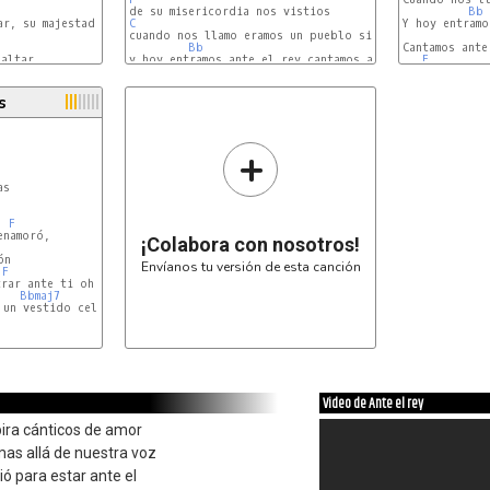
Bb
r, su majestad Con

C
Dm7
Y hoy entramo
cuando nos llamo eramos un pueblo sin valor

Bb
Cantamos ante
altar

F
F
s
+
F
¡Colabora con nosotros!
Envíanos tu versión de esta canción
F
rar ante ti oh Rey

Bbmaj7
un vestido celestial

Video de Ante el rey
ira cánticos de amor
as allá de nuestra voz
ió para estar ante el