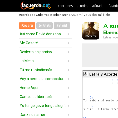
canciones
acordes
afinador
favori
Acordes de Guitarra
»
E
»
Ebenezer
» A sus mil y sus diez mil (Tab)
A sus
Populares
del Artista
Historial
Ebene
Así como David danzaba
Letras, Aco
Me Gozaré
Desierto en paraíso
La Mesa
Tú me reivindicarás
Letra y Acorde
Voy a perder la compostura delante de ti
C
D
                  O  
                      
Heme Aquí
                      
Cantos de liberación
Cm
Yo  subire al monte de
Yo tengo gozo tengo alegría
Fm
subire  la farsa encen
Danza de amor
Cm