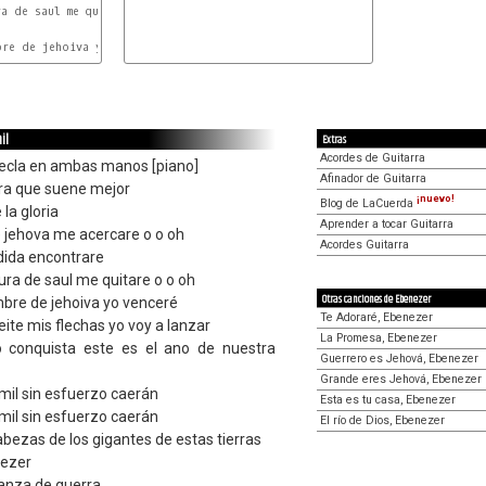
a de saul me quitare o  o  oh

Cm
re de jehoiva yo venceré

il
Extras
Acordes de Guitarra
tecla en ambas manos [piano]
Afinador de Guitarra
ra que suene mejor
¡nuevo!
Blog de LaCuerda
la gloria
Aprender a tocar Guitarra
e jehova me acercare o o oh
Acordes Guitarra
dida encontrare
ra de saul me quitare o o oh
Otras canciones de Ebenezer
mbre de jehoiva yo venceré
Te Adoraré, Ebenezer
te mis flechas yo voy a lanzar
La Promesa, Ebenezer
 conquista este es el ano de nuestra
Guerrero es Jehová, Ebenezer
Grande eres Jehová, Ebenezer
 mil sin esfuerzo caerán
Esta es tu casa, Ebenezer
 mil sin esfuerzo caerán
El río de Dios, Ebenezer
bezas de los gigantes de estas tierras
nezer
anza de guerra