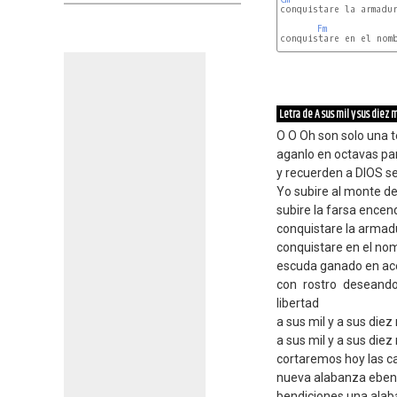
conquistare la armadur
Fm
conquistare en el nomb
Letra de A sus mil y sus diez m
O O Oh son solo una 
aganlo en octavas pa
y recuerden a DIOS se 
Yo subire al monte d
subire la farsa encen
conquistare la armadu
conquistare en el no
escuda ganado en acei
con rostro deseando
libertad
a sus mil y a sus diez
a sus mil y a sus diez
cortaremos hoy las ca
nueva alabanza ebe
bendiciones una alab