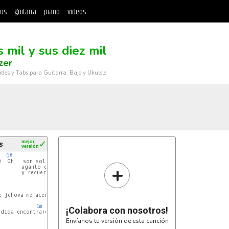
tos
guitarra
piano
videos
 mil y sus diez mil
zer
rdes y Tabs para Guitarra, Bajo y Ukulele
s
mejor
✓
versión
D#
O  Oh   son solo una tecla en ambas manos [piano]

+
       aganlo en octavas para que suene mejor

       y recuerden a DIOS se la gloria

C
D
D#
 jehova me acercare o  o  oh

Cm
¡Colabora con nosotros!
dida encontrare

Envíanos tu versión de esta canción
C
D
D#