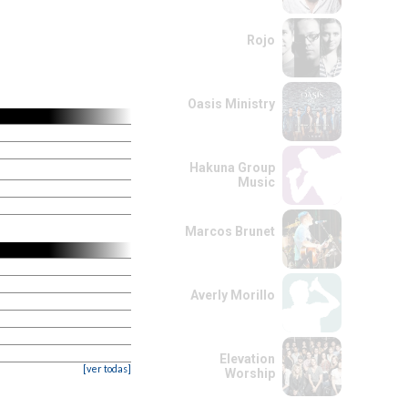
Rojo
Oasis Ministry
Hakuna Group
Music
Marcos Brunet
Averly Morillo
Elevation
[ver todas]
Worship