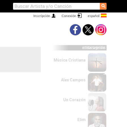
⚲
Inscripción
Conexión
Artistas Sugeridos
Música Cristiana
Alex Campos
Un Corazón
Elim