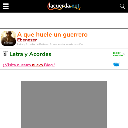
A que huele un guerrero
Ebenezer
Letra y Acordes de Guitarra. Aprende a tocar esta canción
Letra y Acordes
¡ Visita nuestro
nuevo
Blog !