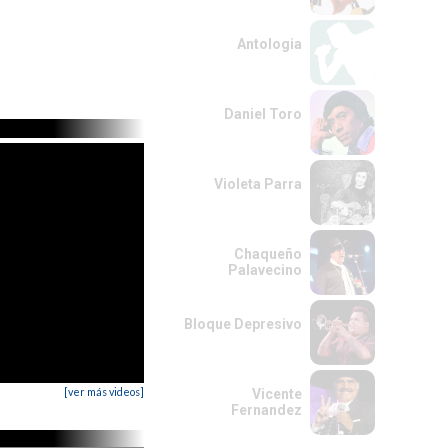
Antologia
Daniel Toro
Violeta Parra
Chaqueño
Palavecino
Bloque Depresivo
[ver más videos]
Vicente
Fernandez