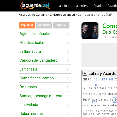
canciones
acordes
afinador
favori
Acordes de Guitarra
»
D
»
Duo Coplanacu
» Como pájaro herido (Tab)
Como
Populares
del Artista
Historial
Duo C
Agitando pañuelos
Letras, Aco
Mientras bailas
La llamadora
Canción del Jangadero
La flor azul
Letra y Acorde
Como flor del campo
INTRO: 
SOL
RE7
SOL
 X
DO
De simoca
De las entrañas del mo
RE7
traigo mi canto dolido
Santiago, chango moreno
SO
igual que pajaro herid
RE7
SO
La olvidada
me consuelo con cantar
(Todos las estrofas i
Rubia moreno
son con los mismo acor