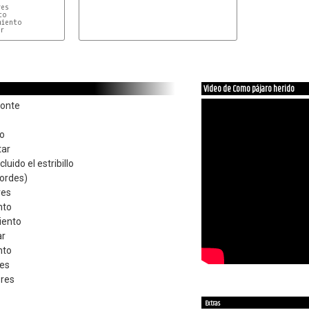
es

o

iento



Video de Como pájaro herido
monte
do
tar
luido el estribillo
ordes)
ves
nto
miento
ar
nto
res
ores
Extras