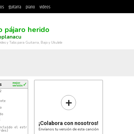
tos
guitarra
piano
videos
 pájaro herido
oplanacu
rdes y Tabs para Guitarra, Bajo y Ukulele
s
mejor
✓
versión
2

+
nte



L
o

L


¡Colabora con nosotros!
ncluido el estribillo

Envíanos tu versión de esta canción
des)
