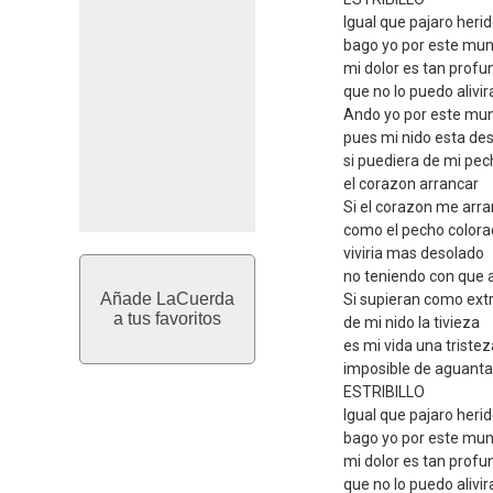
Igual que pajaro heri
bago yo por este mu
mi dolor es tan profu
que no lo puedo alivir
Ando yo por este mu
pues mi nido esta de
si puediera de mi pe
el corazon arrancar
Si el corazon me arr
como el pecho color
viviria mas desolado
no teniendo con que 
Añade LaCuerda
Si supieran como ext
a tus favoritos
de mi nido la tivieza
es mi vida una tristez
imposible de aguanta
ESTRIBILLO
Igual que pajaro heri
bago yo por este mu
mi dolor es tan profu
que no lo puedo alivir