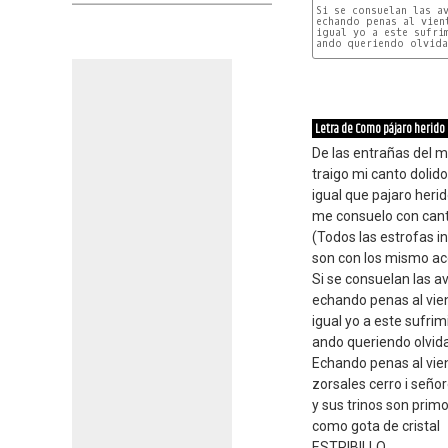
Si se consuelan las av
echando penas al vient
igual yo a este sufrim
ando queriendo olvidar
Letra de Como pájaro herido
De las entrañas del 
traigo mi canto dolido
igual que pajaro heri
me consuelo con can
(Todos las estrofas inc
son con los mismo ac
Si se consuelan las a
echando penas al vie
igual yo a este sufri
ando queriendo olvid
Echando penas al vie
zorsales cerro i seño
y sus trinos son prim
como gota de cristal
ESTRIBILLO