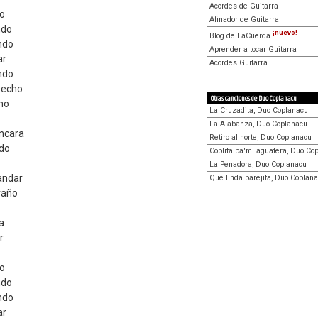
Acordes de Guitarra
do
Afinador de Guitarra
ndo
¡nuevo!
Blog de LaCuerda
ndo
Aprender a tocar Guitarra
ar
Acordes Guitarra
ndo
secho
Otras canciones de Duo Coplanacu
cho
La Cruzadita, Duo Coplanacu
La Alabanza, Duo Coplanacu
ancara
Retiro al norte, Duo Coplanacu
ado
Coplita pa'mi aguatera, Duo Co
La Penadora, Duo Coplanacu
andar
Qué linda parejita, Duo Coplan
raño
a
r
do
ndo
ndo
ar