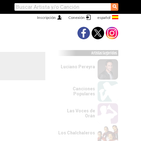
⚲
Inscripción
Conexión
Artistas Sugeridos
Luciano Pereyra
Canciones
Populares
Las Voces de
Orán
Los Chalchaleros