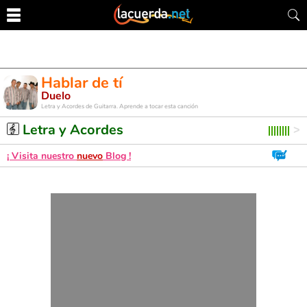
Hablar de tí
Duelo
Letra y Acordes de Guitarra. Aprende a tocar esta canción
Letra y Acordes
¡ Visita nuestro
nuevo
Blog !