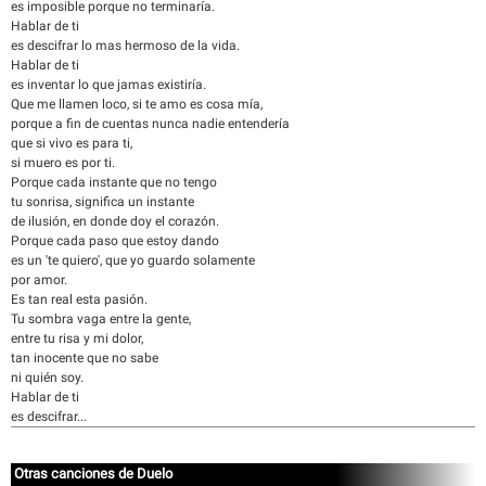
es imposible porque no terminaría.
Hablar de ti
es descifrar lo mas hermoso de la vida.
Hablar de ti
es inventar lo que jamas existiría.
Que me llamen loco, si te amo es cosa mía,
porque a fin de cuentas nunca nadie entendería
que si vivo es para ti,
si muero es por ti.
Porque cada instante que no tengo
tu sonrisa, significa un instante
de ilusión, en donde doy el corazón.
Porque cada paso que estoy dando
es un 'te quiero', que yo guardo solamente
por amor.
Es tan real esta pasión.
Tu sombra vaga entre la gente,
entre tu risa y mi dolor,
tan inocente que no sabe
ni quién soy.
Hablar de ti
es descifrar...
Otras canciones de Duelo