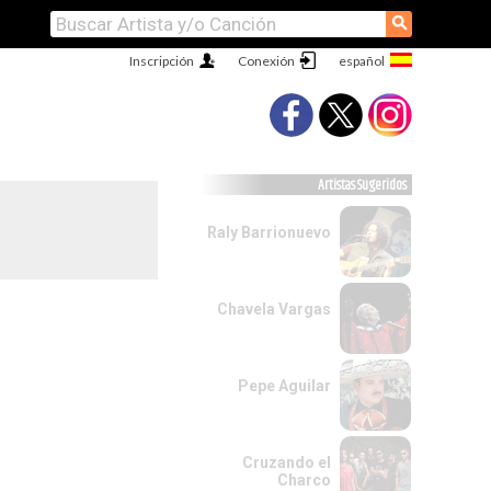
⚲
Inscripción
Conexión
Artistas Sugeridos
Raly Barrionuevo
Chavela Vargas
Pepe Aguilar
Cruzando el
Charco