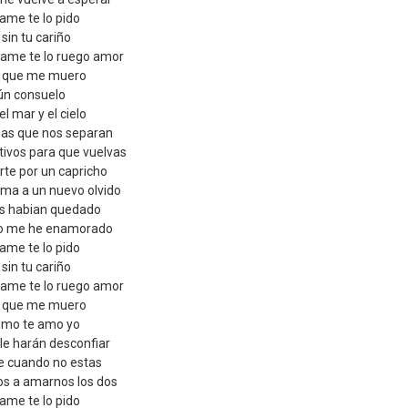
e te lo pido
sin tu cariño
me te lo ruego amor
o que me muero
gún consuelo
el mar y el cielo
sas que nos separan
ivos para que vuelvas
rte por un capricho
ama a un nuevo olvido
os habian quedado
evo me he enamorado
e te lo pido
sin tu cariño
me te lo ruego amor
o que me muero
omo te amo yo
 le harán desconfiar
e cuando no estas
s a amarnos los dos
e te lo pido