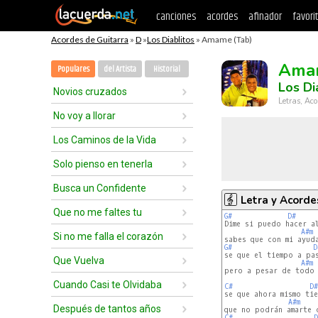
canciones
acordes
afinador
favori
Acordes de Guitarra
»
D
»
Los Diablitos
» Amame (Tab)
Ama
Populares
del Artista
Historial
Los Di
Novios cruzados
Letras, Aco
No voy a llorar
Los Caminos de la Vida
Solo pienso en tenerla
Busca un Confidente
Letra y Acorde
Que no me faltes tu
G#
D#
Dime si puedo hacer al
A#m
Si no me falla el corazón
G#
D
se que el tiempo a pa
Que Vuelva
A#m
pero a pesar de todo m
Cuando Casi te Olvidaba
C#
D#
se que ahora mismo tie
A#m
Después de tantos años
C#
D