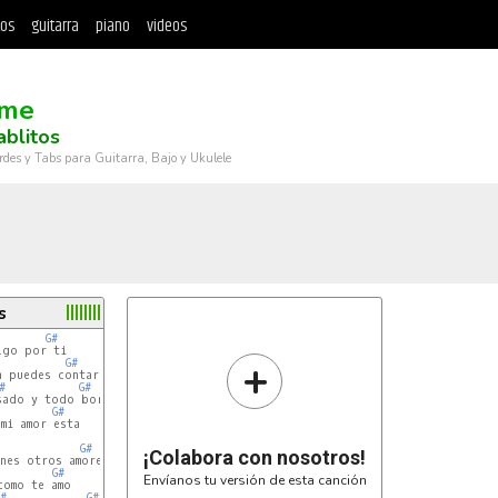
tos
guitarra
piano
videos
me
ablitos
rdes y Tabs para Guitarra, Bajo y Ukulele
s
G#
go por ti

+
G#
#
G#
sado y todo borró

G#
i amor esta

G#
¡Colabora con nosotros!
nes otros amores

G#
Envíanos tu versión de esta canción
#
G#