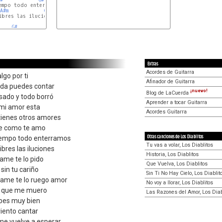
empo todo enterramos

A#m
G#
bres las iluciones

G#
Extras
Acordes de Guitarra
lgo por ti
Afinador de Guitarra
uda puedes contar
¡nuevo!
Blog de LaCuerda
sado y todo borró
Aprender a tocar Guitarra
 mi amor esta
Acordes Guitarra
tienes otros amores
e como te amo
Otras canciones de Los Diablitos
tiempo todo enterramos
Tu vas a volar, Los Diablitos
bres las iluciones
Historia, Los Diablitos
e te lo pido
Que Vuelva, Los Diablitos
sin tu cariño
Sin Ti No Hay Cielo, Los Diablit
me te lo ruego amor
No voy a llorar, Los Diablitos
o que me muero
Las Razones del Amor, Los Diab
abes muy bien
 viento cantar
me vuelve a esperar