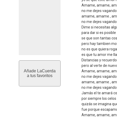
Amame, amame, amam
no me dejes vagando 
amame, amame , ama
no me dejes vagand
Dime si necesitas al
para dar si es posible 
se que son tantas co
pero hay tambien mot
no es que quiera roga
es que tu amor me ll
Distancias y recuerd
pero al verte de nu
Añade LaCuerda
Amame, amame, amam
a tus favoritos
no me dejes vagando 
amame, amame , ama
no me dejes vagand
Jamás el te amará c
por siempre los celos
quizás se imagina qu
fue porque escapamo
Amame, amame, amam