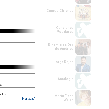
Cuecas Chilenas
Canciones
Populares
Binomio de Oro
de América
Jorge Rojas
Antologia
os
litos
María Elena
[ver todas]
Walsh