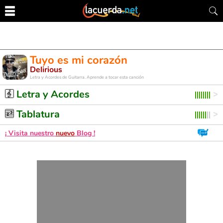
Tuyo es mi corazón
Delirious
Letra y Acordes de Guitarra. Aprende a tocar esta canción
Letra y Acordes
Tablatura
¡ Visita nuestro
nuevo
Blog !