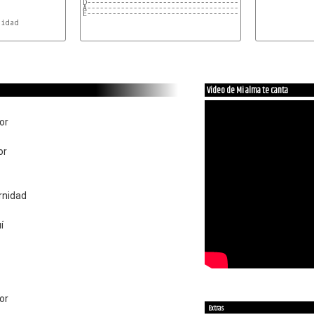
D---------------------------------------
A---------------------------------------
E---------------------------------------
Video de Mi alma te canta
or
or
rnidad
í
or
Extras