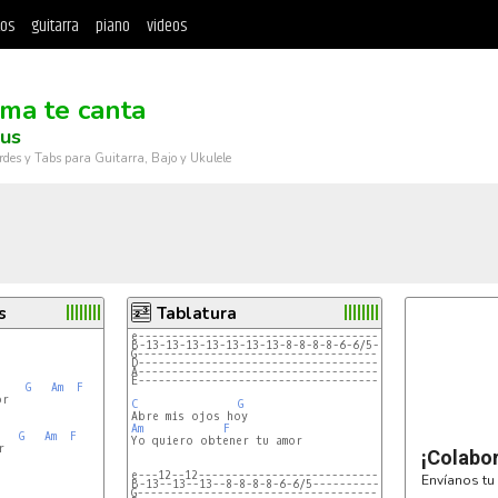
tos
guitarra
piano
videos
lma te canta
ous
rdes y Tabs para Guitarra, Bajo y Ukulele
s
Tablatura
e---------------------------------------
B-13-13-13-13-13-13-13-8-8-8-8-6-6/5----
G---------------------------------------
D---------------------------------------
A---------------------------------------
E---------------------------------------
G
Am
F
C
G
Am
F
G
Am
F
Yo quiero obtener tu amor



¡Colabo
e---12--12------------------------------
Envíanos tu 
B-13--13--13--8-8-8-8-6-6/5-------------
G---------------------------------------