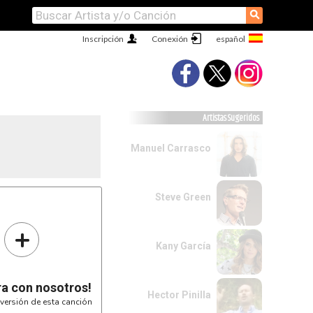
⚲
Inscripción
Conexión
Artistas Sugeridos
Manuel Carrasco
Steve Green
+
Kany García
ra con nosotros!
Hector Pinilla
versión de esta canción