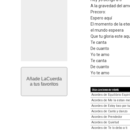
A la gravedad del am
Precoro:
Espero aquí
El momento de la ete
el mundo espeera
Que tu gloria este aqu
Te canta
De cuanto
Yo te amo
Te canta
De cuanto
Yo te amo
Añade LaCuerda
a tus favoritos
Otras canciones de interés
Acordes de Equilibrio Espiri
Acordes de Me la estan me
Acordes de Estoy loco por t
Acordes de Canto y danzo
Acordes de Prendedor
Acordes de Quietud
Acordes de Te lo debo a ti