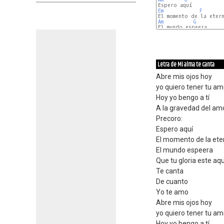
Em
F
Am
G
Em
F
Letra de Mi alma te canta
Abre mis ojos hoy
yo quiero tener tu am
Hoy yo bengo a tí
A la gravedad del am
Precoro:
Espero aquí
El momento de la ete
El mundo espeera
Que tu gloria este aqu
Te canta
De cuanto
Yo te amo
Abre mis ojos hoy
yo quiero tener tu am
Hoy yo bengo a tí