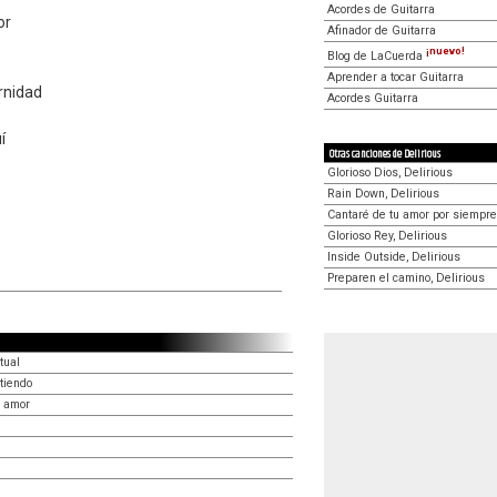
Acordes de Guitarra
or
Afinador de Guitarra
¡nuevo!
Blog de LaCuerda
Aprender a tocar Guitarra
rnidad
Acordes Guitarra
í
Otras canciones de Delirious
Glorioso Dios, Delirious
Rain Down, Delirious
Cantaré de tu amor por siempre,
Glorioso Rey, Delirious
Inside Outside, Delirious
Preparen el camino, Delirious
tual
tiendo
u amor