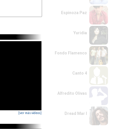
Espinoza Paz
Yuridia
Fondo Flamenco
Canto 4
Alfredito Olivas
[ver más videos]
Dread Mar I