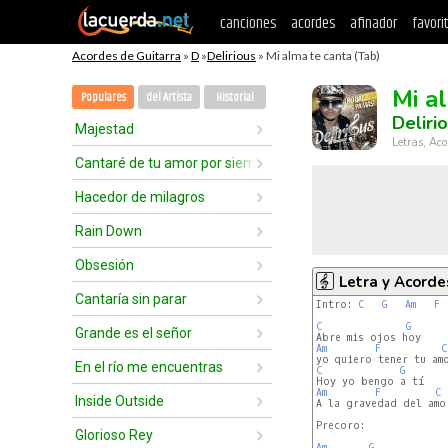
canciones
acordes
afinador
favori
Acordes de Guitarra
»
D
»
Delirious
» Mi alma te canta (Tab)
Mi a
Populares
del Artista
Historial
Deliri
Majestad
Letras, Aco
Cantaré de tu amor por siempre
Hacedor de milagros
Rain Down
Obsesión
Letra y Acorde
Cantaría sin parar
Intro: 
C
G
Am
F
C
G
Grande es el señor
Am
F
C
En el río me encuentras
C
G
Am
F
C
Inside Outside
A la gravedad del amor
Precoro:

Glorioso Rey
Am
G