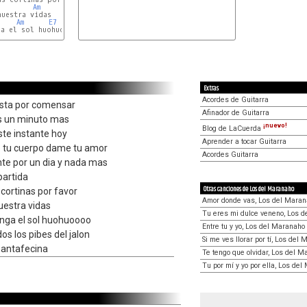
Am
uestra vidas

Am
E7
a el sol huohuoooo

Extras
Acordes de Guitarra
sta por comensar
Afinador de Guitarra
s un minuto mas
¡nuevo!
Blog de LaCuerda
te instante hoy
Aprender a tocar Guitarra
o tu cuerpo dame tu amor
Acordes Guitarra
nte por un dia y nada mas
partida
Otras canciones de Los del Maranaho
s cortinas por favor
Amor donde vas, Los del Mara
uestra vidas
Tu eres mi dulce veneno, Los 
nga el sol huohuoooo
Entre tu y yo, Los del Maranaho
os los pibes del jalon
Si me ves llorar por tí, Los del
santafecina
Te tengo que olvidar, Los del 
Tu por mí y yo por ella, Los de