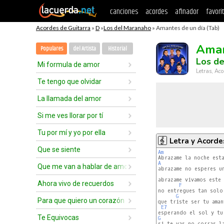
canciones
acordes
afinador
favori
Acordes de Guitarra
»
D
»
Los del Maranaho
» Amantes de un día (Tab)
Aman
Populares
del Artista
Historial
Los d
Mi formula de amor
Letras, Aco
Te tengo que olvidar
La llamada del amor
Si me ves llorar por tí
Tu por mí y yo por ella
Letra y Acorde
Que se siente
Am
A
Que me van a hablar de amor
abrazame no esperes un
abrazame vivamos este 
Ahora vivo de recuerdos
F
no entregues tan solo 
G
Para que quiero un corazón
que triste ser tu aman
E7
Te Equivocas
G
si te vas no corras la