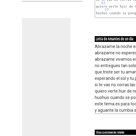
E7
quiero verte huir de n
E7
huohuo cuando se pong
Letra de Amantes de un día
Abrazame la noche e
abrazame no espere
abrazame vivamos es
no entregues tan sol
que triste ser tu ama
esperando el sol y tu 
si te vas no corras la
quiero verte huir de n
huohuo cuando se po
este tema es para tod
y aguante la cumbia 
Otras canciones de interés