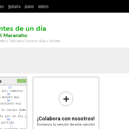
tos
guitarra
piano
videos
tes de un día
el Maranaho
rdes y Tabs para Guitarra, Bajo y Ukulele
s
E7
+
Dm
 minuto mas

Am
instante hoy

E7
tu cuerpo dame tu amor

C
te por un dia y nada mas

¡Colabora con nosotros!
Am
Envíanos tu versión de esta canción
C
s cortinas por favor
