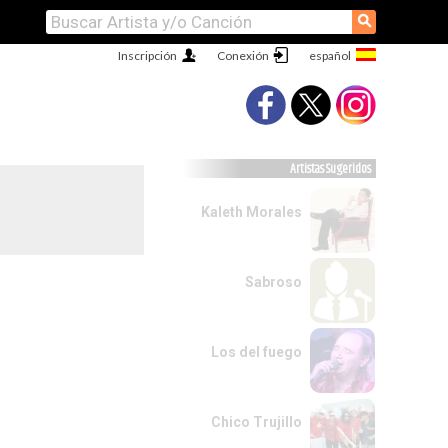
⚲
Inscripción
Conexión
Artistas Sugeridos
Kaleth Morales
Sabroso
Los del fuego
Chico Trujillo