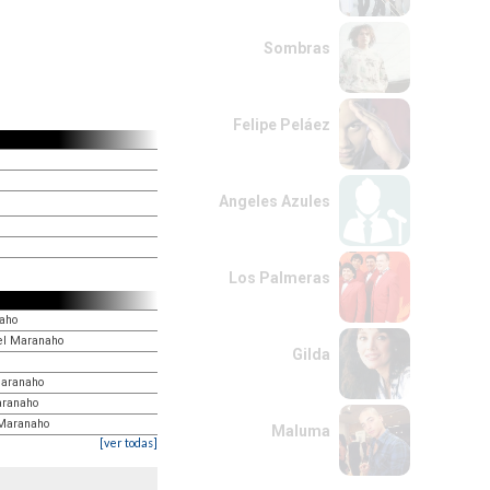
Sombras
Felipe Peláez
Angeles Azules
Los Palmeras
naho
del Maranaho
Gilda
 Maranaho
Maranaho
l Maranaho
Maluma
[ver todas]