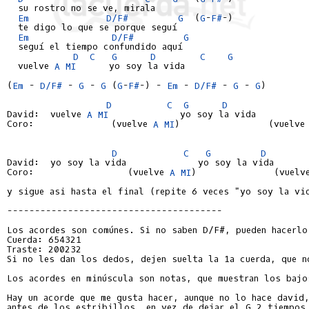
  su rostro no se ve, mirala

Em
D/F#
G
  (
G
-
F#
-)

  te digo lo que se porque seguí

Em
D/F#
G
  seguí el tiempo confundido aquí

D
C
G
D
C
G
  vuelve 
A
MI
      yo soy la vida

(
Em
 - 
D/F#
 - 
G
 - 
G
 (
G
-
F#
-) - 
Em
 - 
D/F#
 - 
G
 - 
G
)

D
C
G
D
David:  vuelve 
A
MI
             yo soy la vida

Coro:              (vuelve 
A
MI
)                (vuelve
D
C
G
D
David:  yo soy la vida             yo soy la vida

Coro:                 (vuelve 
A
MI
)              (vuelv
y sigue asi hasta el final (repite 6 veces "yo soy la vid
---------------------------------------
Cuerda: 654321
Traste: 200232

Si no les dan los dedos, dejen suelta la 1a cuerda, que no
Los acordes en minúscula son notas, que muestran los bajo
Hay un acorde que me gusta hacer, aunque no lo hace david,
antes de los estribillos, en vez de dejar el G 2 tiempos,