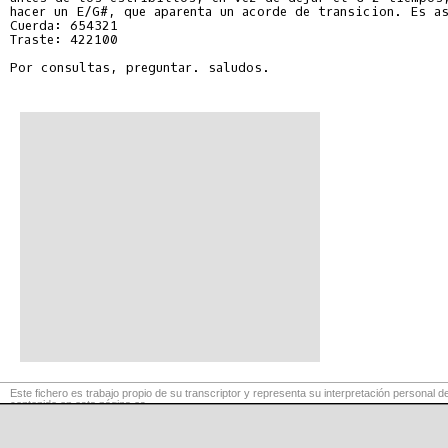
Cuerda: 654321
Traste: 422100

Por consultas, preguntar. saludos.

Este fichero es trabajo propio de su transcriptor y representa su interpretación personal de
contenido en esta página es
para exclusivo uso privado, por lo que se prohibe su reproducción o retransmisión, así c
comerciales.