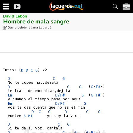
David Lebon
Hombre de mala sangre
David Lebón-liliana Lagardé
Intro: (
D
D
C
G
) x2

D
C
G
  No te copes mal,dejala

D
C
G
   (
G
-
F#
-)

  te trata de encontrar,dejala

Em
D/F#
G
  (
G
-
F#
-)

  y cuando el tiempo pase por aquí

Em
D/F#
G
  vos te das cuenta que no es el fin

D
C
G
D
C
G
  vuelve 
A
MI
      yo soy la vida

D
C
G
  Si te da su voz, cantala

D
C
G
   (
G
-
F#
-)
