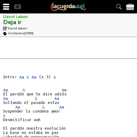
David Lebon
Deja ir
David lebon
Contactos
[1989]
Intro: 
Am
G
Am
 (x 3) 
G
Am
G
Am
Am
G
Am
Soltando el pasado estas

Am
G
Am
G
Desmitificar uuh

El perdón nuestra evolución

La base no estaba en paz

Libertad de preocupación
