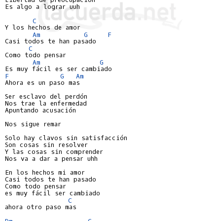
Es algo a lograr uuh

C
Y los hechos de amor

Am
G
F
Casi todos te han pasado

C
Como todo pensar

Am
G
F
G
Am
Ahora es un paso mas

Ser esclavo del perdón

Nos trae la enfermedad

Apuntando acusación

Nos sigue remar

Solo hay clavos sin satisfacción

Son cosas sin resolver

Y las cosas sin comprender

Nos va a dar a pensar uhh

En los hechos mi amor

Casi todos te han pasado

Como todo pensar

es muy fácil ser cambiado

C
ahora otro paso mas

Dm
C